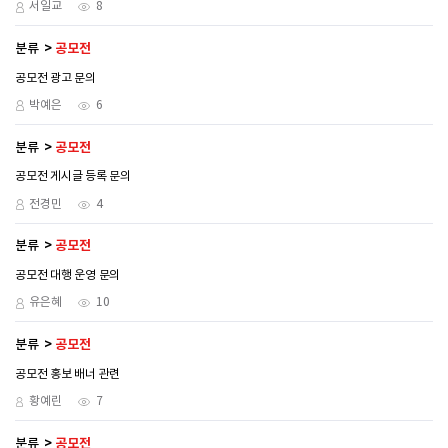
서일교
8
분류
공모전
공모전 광고 문의
박예은
6
분류
공모전
공모전 게시글 등록 문의
전경민
4
분류
공모전
공모전 대행 운영 문의
유은혜
10
분류
공모전
공모전 홍보 배너 관련
황예린
7
분류
공모전