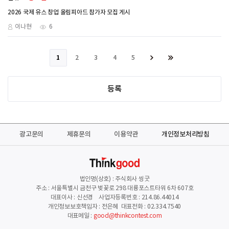
2026 국제 유스 창업 올림피아드 참가자 모집 게시
이나현
6
1
2
3
4
5
등록
광고문의
제휴문의
이용약관
개인정보처리방침
법인명(상호) : 주식회사 씽굿
주소 : 서울특별시 금천구 벚꽃로 298 대륭포스트타워 6차 607호
대표이사 : 신선경 사업자등록번호 : 214.86.44014
개인정보보호책임자 : 전은혜 대표전화 : 02.334.7540
대표메일 :
good@thinkcontest.com