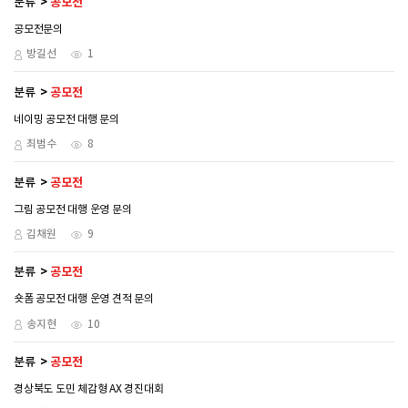
분류
공모전
공모전문의
방길선
1
분류
공모전
네이밍 공모전 대행 문의
최범수
8
분류
공모전
그림 공모전 대행 운영 문의
김채원
9
분류
공모전
숏폼 공모전 대행 운영 견적 문의
송지현
10
분류
공모전
경상북도 도민 체감형 AX 경진대회