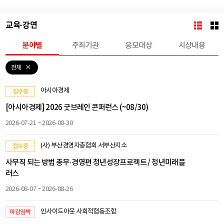
교육·강연
분야별
주최기관
응모대상
시상내용
전체
아시아경제
접수중
[아시아경제] 2026 굿브레인 콘퍼런스 (~08/30)
2026-07-21 ~ 2026-08-30
(사) 부산경영자총협회 서부산지소
접수중
사무직 되는 방법 총무·경영편 청년성장프로젝트 / 청년미래플
러스
2026-08-07 ~ 2026-08-26
인사이드아웃 사회적협동조합
마감임박