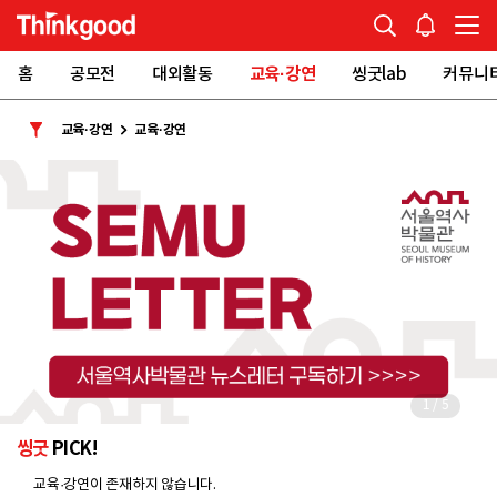
홈
공모전
대외활동
교육·강연
씽굿lab
커뮤니
교육·강연
교육·강연
1
/
5
씽굿
PICK!
교육·강연이 존재하지 않습니다.