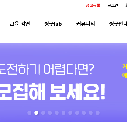
공고등록
로그인
교육·강연
씽굿lab
커뮤니티
씽굿안