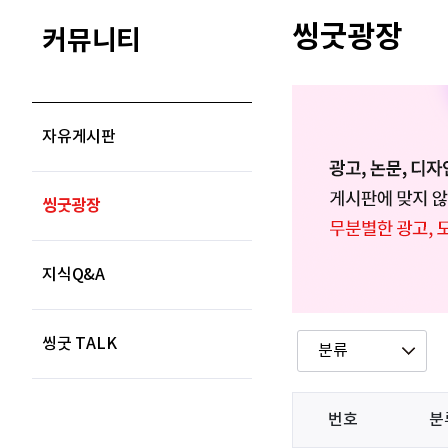
씽굿광장
커뮤니티
자유게시판
씽굿광장
지식Q&A
씽굿 TALK
번호
분