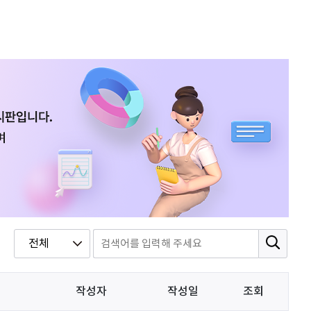
문세웅
획기적인 변화를 이루기를.
092
여러분들의 도전을 응원합니다
원태영
화이팅
이태이
.
박혜진
좋은 정보 많이 주세요, 감사합니다!
김태린
열심히 해봅시다!!
이재헌
파이팅!
조현기
안녕하세요. 잘 부탁드립니다. 열심히 하겠습니다. 많은 관심 부탁드립니다.
작성자
작성일
조회