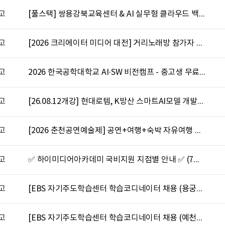
고
[풀스택] 쌍용강북교육센터 & AI 실무형 클라우드 백엔드 취업 부트캠프(~08.24/40만원/홍대입구역)
고
[2026 크리에이터 미디어 대전] 거리노래방 참가자 모집
고
2026 한국공학대학교 AI·SW 비전캠프 - 중고생 무료 AI 코딩캠프 (선착순 60명)
고
[26.08.12개강] 현대로템, K방산 스마트AI모델 개발과정 [8기]
고
[2026 춘천공연예술제] 공연+여행+숙박 자유여행 아트버스 패키지 (8/14~15)
고
✅ 하이미디어아카데미 국비지원 지점별 안내 ✅ (7월 27일변경)
고
[EBS 자기주도학습센터 학습코디네이터 채용 (용궁면)]
고
[EBS 자기주도학습센터 학습코디네이터 채용 (예천읍)]