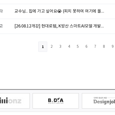
타
교수님.. 집에 가고 싶어요😭 (피치 못하여 여기에 올립니다 ㅠㅠ)
고
[26.08.12개강] 현대로템, K방산 스마트AI모델 개발과정 [8기]
1
2
3
4
5
6
7
8
9