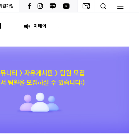
회원가입
원태영
화이팅
내
이태이
.
박혜진
좋은 정보 많이 주세요, 감사합니다!
김태린
열심히 해봅시다!!
이재헌
파이팅!
조현기
안녕하세요. 잘 부탁드립니다. 열심히 하겠습니다. 많은 관심 부탁드립니다.
전임준
공모전 많이 참여하게 해 주세요~
이윤호
힘내세요