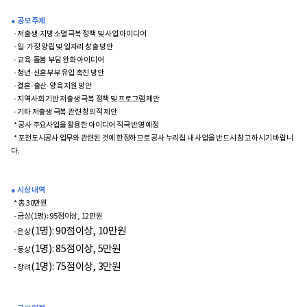
● 공모 주제
- 저출생·지방소멸 극복 정책 및 사업 아이디어
- 일·가정 양립 및 일자리 창출 방안
- 교육·돌봄 부담 완화 아이디어
- 청년·신혼부부 유입 촉진 방안
- 결혼·출산·양육 지원 방안
- 지역사회 기반 저출생 극복 정책 및 프로그램 제안
- 기타 저출생 극복 관련 창의적 제안
* 공사 주요사업을 활용한 아이디어 적극 반영 예정
* 포천도시공사 업무와 관련된 것에 한정하므로 공사 누리집 내 사업을 반드시 참고 하시기 바랍니
다.
● 시상 내역
* 총 30만원
- 금상(1명): 95점이상, 12만원
(1명)
: 90점이상, 10만원
- 은상
(1명)
: 85점이상, 5만원
- 동상
(1명)
: 75점이상, 3만원
- 장려