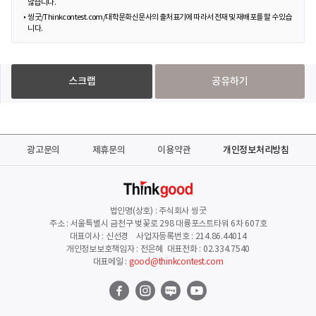
않습니다.
씽굿/Thinkcontest.com/대학문화신문사의 출처표기에 따라서 전재 및 재배포를 할 수 있습
니다.
스크랩
공유하기
광고문의
제휴문의
이용약관
개인정보처리방침
법인명(상호) : 주식회사 씽굿
주소 : 서울특별시 금천구 벚꽃로 298 대륭포스트타워 6차 607호
대표이사 : 신선경 사업자등록번호 : 214.86.44014
개인정보보호책임자 : 전은혜 대표전화 : 02.334.7540
대표메일 :
good@thinkcontest.com