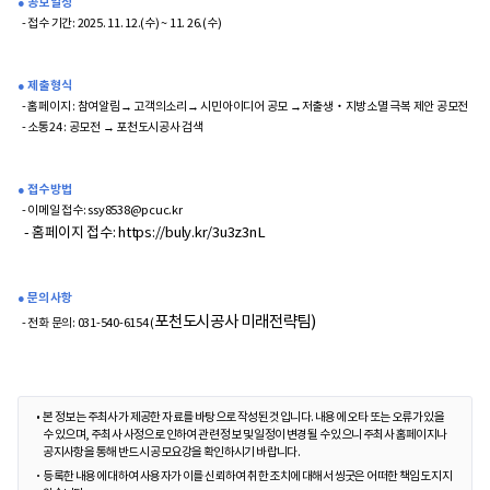
● 공모 일정
- 접수 기간: 2025. 11. 12.(수) ~ 11. 26.(수)
● 제출 형식
- 홈페이지 : 참여알림→ 고객의소리→ 시민아이디어 공모 →저출생‧지방소멸 극복 제안 공모전
- 소통24 : 공모전 → 포천도시공사 검색
● 접수 방법
- 이메일 접수:
ssy8538@pcuc.kr
- 홈페이지 접수:
https://buly.kr/3u3z3nL
● 문의 사항
포천도시공사 미래전략팀)
- 전화 문의: 031-540-6154 (
본 정보는 주최사가 제공한 자료를 바탕으로 작성된 것입니다. 내용에 오타 또는 오류가 있을
수 있으며, 주최사 사정으로 인하여 관련 정보 및 일정이 변경될 수 있으니 주최사 홈페이지나
공지사항을 통해 반드시 공모요강을 확인하시기 바랍니다.
등록한 내용에 대하여 사용자가 이를 신뢰하여 취한 조치에 대해서 씽굿은 어떠한 책임도 지지