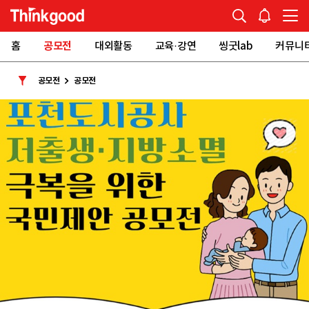
홈
공모전
대외활동
교육·강연
씽굿lab
커뮤니
공모전
공모전