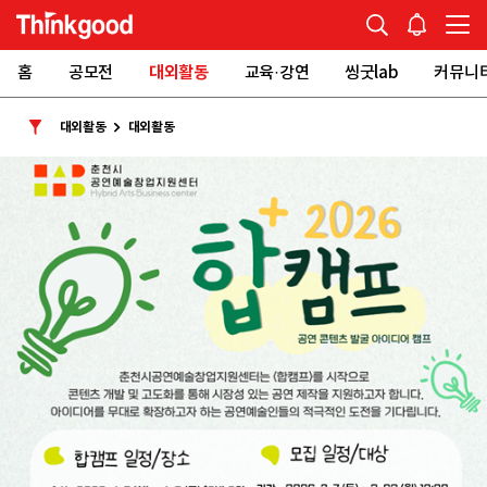
홈
공모전
대외활동
교육·강연
씽굿lab
커뮤니
대외활동
대외활동