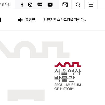
회원가입
이현경
예술은 삶이자 죽음의 역사다.
내
홍성현
강원지역 스타트업을 지원하고 있습니다. 화이팅!
전미선
함께의 힘이 더 커지길 기원합니다 :&#41;
김태영
응원합니다. 모두들 다 같이 화이팅입니다.
박상현
아자아자
신재웅
열심히 하자
송다영
.
leeock
이런 곳이 거기 있음에 감사~^^