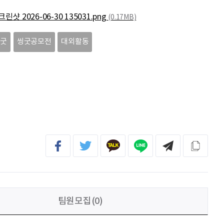
송다영
.
린샷 2026-06-30 135031.png
(0.17MB)
leeock
이런 곳이 거기 있음에 감사~^^
씽굿
씽굿공모전
대외활동
임예은
.
최예림
화이팅!!
팀원모집(0)