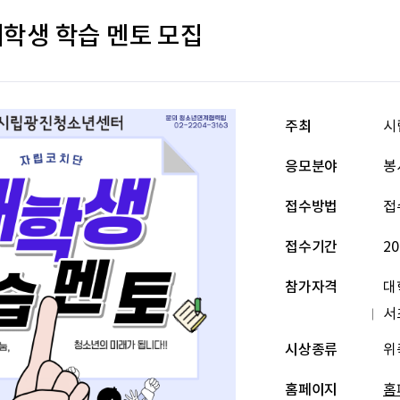
학생 학습 멘토 모집
주최
시
응모분야
봉
접수방법
접
접수기간
20
참가자격
대
서
시상종류
위
홈페이지
홈