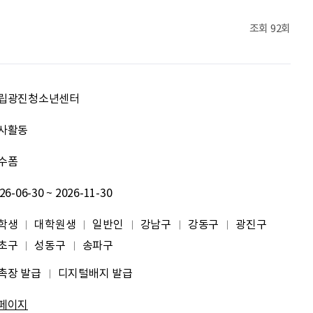
임예은
.
조회
92회
최예림
화이팅!!
이현경
예술은 삶이자 죽음의 역사다.
립광진청소년센터
홍성현
강원지역 스타트업을 지원하고 있습니다. 화이팅!
사활동
수폼
전미선
함께의 힘이 더 커지길 기원합니다 :&#41;
26-06-30 ~ 2026-11-30
김태영
응원합니다. 모두들 다 같이 화이팅입니다.
학생
대학원생
일반인
강남구
강동구
광진구
박상현
아자아자
초구
성동구
송파구
촉장 발급
디지털배지 발급
신재웅
열심히 하자
페이지