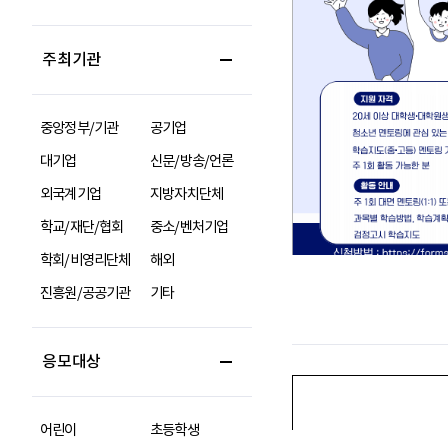
주최기관
중앙정부/기관
공기업
대기업
신문/방송/언론
외국계기업
지방자치단체
학교/재단/협회
중소/벤처기업
학회/비영리단체
해외
진흥원/공공기관
기타
응모대상
어린이
초등학생