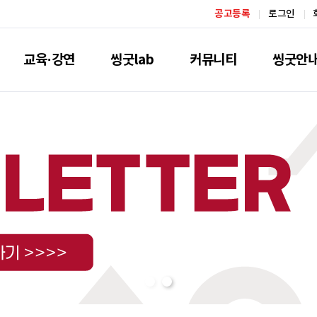
공고등록
로그인
교육·강연
씽굿lab
커뮤니티
씽굿안