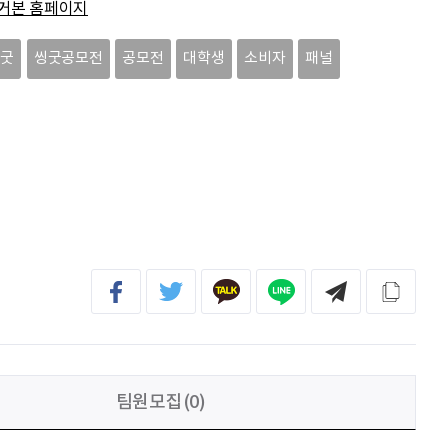
거본 홈페이지
문세웅
획기적인 변화를 이루기를.
씽굿
씽굿공모전
공모전
대학생
소비자
패널
092
여러분들의 도전을 응원합니다
이민주
내일의 당신이 오늘의 당신보다 낫길!
이채원
광고대상
팀원모집(0)