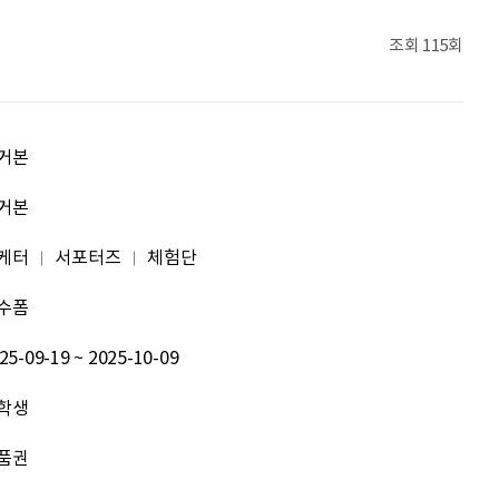
이민주
내일의 당신이 오늘의 당신보다 낫길!
조회
115회
이채원
광고대상
박혜진
좋은 정보 많이 주세요, 감사합니다!
거본
김태린
열심히 해봅시다!!
거본
케터
서포터즈
체험단
이재헌
파이팅!
수폼
조현기
안녕하세요. 잘 부탁드립니다. 열심히 하겠습니다. 많은 관심 부탁드립니다.
25-09-19 ~ 2025-10-09
전임준
공모전 많이 참여하게 해 주세요~
학생
이윤호
힘내세요
품권