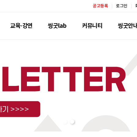
공고등록
로그인
교육·강연
씽굿lab
커뮤니티
씽굿안