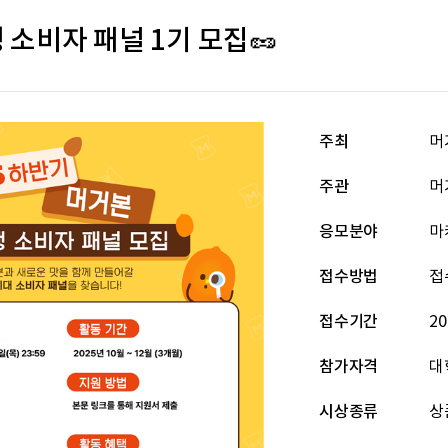
 소비자 패널 1기 모집🥜
주최
머
주관
머
응모분야
마
접수방법
접
접수기간
20
참가자격
대
시상종류
상