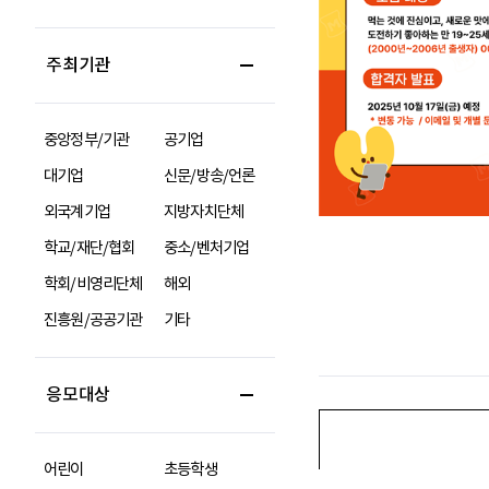
주최기관
중앙정부/기관
공기업
대기업
신문/방송/언론
외국계기업
지방자치단체
학교/재단/협회
중소/벤처기업
학회/비영리단체
해외
진흥원/공공기관
기타
응모대상
어린이
초등학생