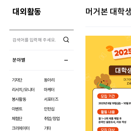
대외활동
머거본 대학생
분야별
기자단
동아리
리서치/모니터
마케터
봉사활동
서포터즈
이벤트
인턴십
체험단
취업/창업
크리에이터
기타