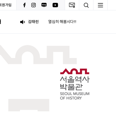
회원가입
박혜진
좋은 정보 많이 주세요, 감사합니다!
내
김태린
열심히 해봅시다!!
이재헌
파이팅!
조현기
안녕하세요. 잘 부탁드립니다. 열심히 하겠습니다. 많은 관심 부탁드립니다.
전임준
공모전 많이 참여하게 해 주세요~
이윤호
힘내세요
문세웅
획기적인 변화를 이루기를.
092
여러분들의 도전을 응원합니다