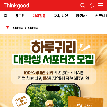
홈
공모전
대외활동
교육·강연
씽굿lab
커뮤니
대외활동
대외활동