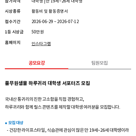
참가자격
대학생 | 만 19세~26세 대학생
시상종류
활동비 및 활동증명서
접수기간
2026-06-29 ~ 2026-07-12
1등 시상금
50만원
홈페이지
인스타그램
공모요강
팀원모집
풀무원샘물 하루귀리 대학생 서포터즈 모집
국내산 통귀리의 진한 고소함을 직접 경험하고,
하루귀리와 함께 릴스 콘텐츠를 제작할 대학생 여러분을 모집합니다.
● 모집 대상
- 건강한 라이프스타일, 식습관에 관심이 많은 만 19세~26세 대학생이라