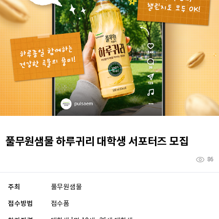
풀무원샘물 하루귀리 대학생 서포터즈 모집
86
주최
풀무원샘물
접수방법
접수폼