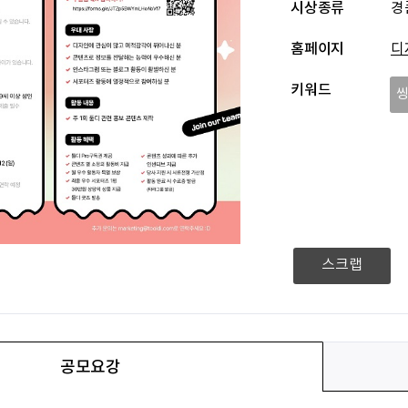
시상종류
경
홈페이지
디
키워드
스크랩
공모요강