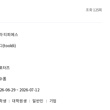
조현기
안녕하세요. 잘 부탁드립니다. 열심히 하겠습니다. 많은 관심 부탁드립니다.
조회
125회
전임준
공모전 많이 참여하게 해 주세요~
psy110108
씽굿 씽긋
라 티피에스
조은덕
.
(tooldi)
이윤기
화이팅
포터즈
원태영
화이팅
수폼
이태이
.
26-06-29 ~ 2026-07-12
박혜진
좋은 정보 많이 주세요, 감사합니다!
학생
대학원생
일반인
기업