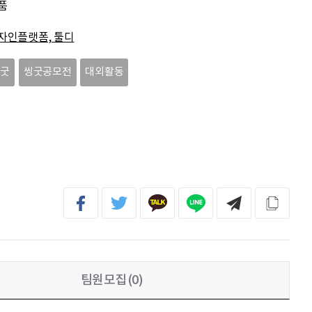
품
김태린
열심히 해봅시다!!
자인플랫폼, 툴디
이재헌
파이팅!
씽굿
씽굿공모전
대외활동
조현기
안녕하세요. 잘 부탁드립니다. 열심히 하겠습니다. 많은 관심 부탁드립니다.
전임준
공모전 많이 참여하게 해 주세요~
팀원모집(0)