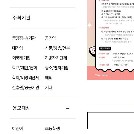
주최기관
중앙정부/기관
공기업
대기업
신문/방송/언론
외국계기업
지방자치단체
학교/재단/협회
중소/벤처기업
학회/비영리단체
해외
진흥원/공공기관
기타
응모대상
어린이
초등학생