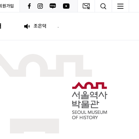
회원가입
psy110108
씽굿 씽긋
내
조은덕
.
이윤기
화이팅
원태영
화이팅
이태이
.
박혜진
좋은 정보 많이 주세요, 감사합니다!
김태린
열심히 해봅시다!!
이재헌
파이팅!