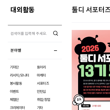
대외활동
툴디 서포터즈 1
분야별
기자단
동아리
리서치/모니터
마케터
봉사활동
서포터즈
이벤트
인턴십
체험단
취업/창업
크리에이터
기타