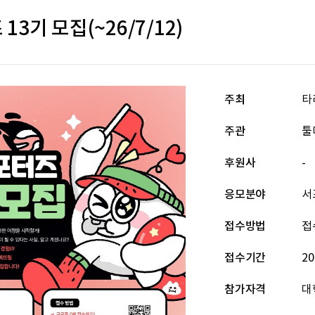
3기 모집(~26/7/12)
주최
타
주관
툴디
후원사
-
응모분야
서
접수방법
접
접수기간
20
참가자격
대