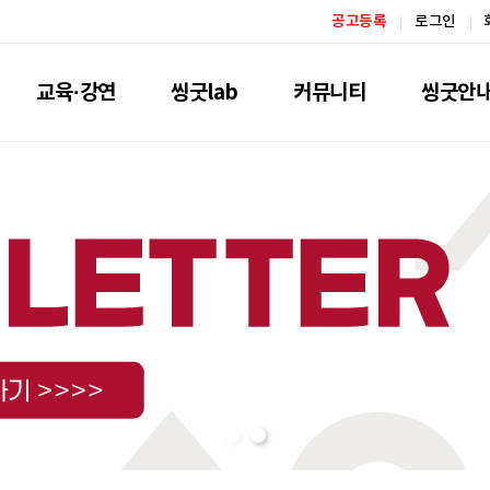
공고등록
로그인
교육·강연
씽굿lab
커뮤니티
씽굿안