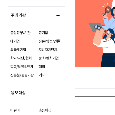
주최기관
중앙정부/기관
공기업
대기업
신문/방송/언론
외국계기업
지방자치단체
학교/재단/협회
중소/벤처기업
학회/비영리단체
해외
진흥원/공공기관
기타
응모대상
어린이
초등학생