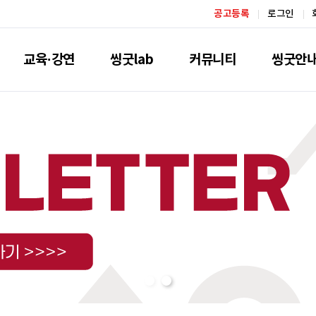
공고등록
로그인
교육·강연
씽굿lab
커뮤니티
씽굿안