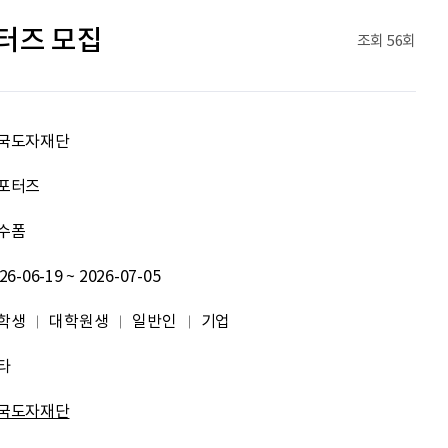
문세웅
획기적인 변화를 이루기를.
터즈 모집
조회
56회
092
여러분들의 도전을 응원합니다
원태영
화이팅
국도자재단
이태이
.
포터즈
수폼
박혜진
좋은 정보 많이 주세요, 감사합니다!
26-06-19 ~ 2026-07-05
김태린
열심히 해봅시다!!
학생
대학원생
일반인
기업
이재헌
파이팅!
타
조현기
안녕하세요. 잘 부탁드립니다. 열심히 하겠습니다. 많은 관심 부탁드립니다.
국도자재단