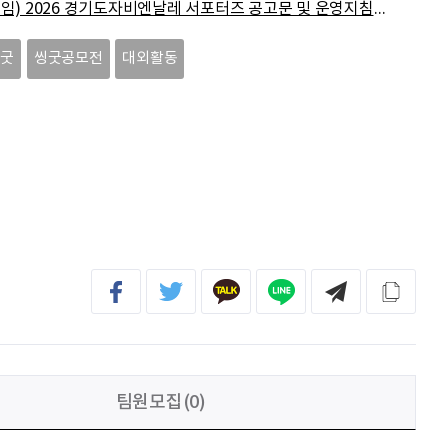
(붙임) 2026 경기도자비엔날레 서포터즈 공고문 및 운영지침.pdf
(0.55M
전임준
공모전 많이 참여하게 해 주세요~
씽굿
씽굿공모전
대외활동
이윤호
힘내세요
문세웅
획기적인 변화를 이루기를.
092
여러분들의 도전을 응원합니다
팀원모집(0)