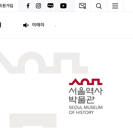
회원가입
원태영
화이팅
내
이태이
.
박혜진
좋은 정보 많이 주세요, 감사합니다!
김태린
열심히 해봅시다!!
이재헌
파이팅!
조현기
안녕하세요. 잘 부탁드립니다. 열심히 하겠습니다. 많은 관심 부탁드립니다.
전임준
공모전 많이 참여하게 해 주세요~
이윤호
힘내세요