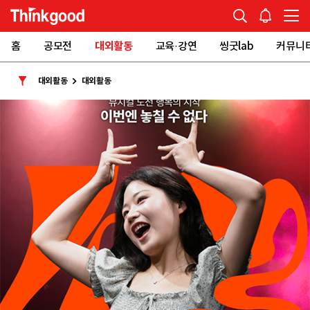
홈
공모전
대외활동
교육·강연
씽굿lab
커뮤니
대외활동
대외활동