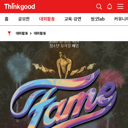
홈
공모전
대외활동
교육·강연
씽굿lab
커뮤니
대외활동
대외활동