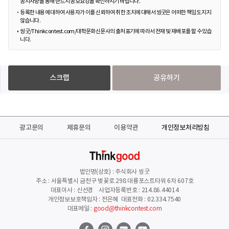
공지사항을 통해 반드시 공모요강을 확인하시기 바랍니다.
등록한 내용에 대하여 사용자가 이를 신뢰하여 취한 조치에 대해서 씽굿은 어떠한 책임도 지지
않습니다.
씽굿/Thinkcontest.com/대학문화신문사의 출처표기에 따라서 전재 및 재배포를 할 수 있습
니다.
스크랩
공유하기
광고문의
제휴문의
이용약관
개인정보처리방침
법인명(상호) : 주식회사 씽굿
주소 : 서울특별시 금천구 벚꽃로 298 대륭포스트타워 6차 607호
대표이사 : 신선경 사업자등록번호 : 214.86.44014
개인정보보호책임자 : 전은혜 대표전화 : 02.334.7540
대표메일 :
good@thinkcontest.com