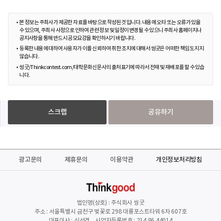
본 정보는 주최사가 제공한 자료를 바탕으로 작성된 것입니다. 내용에 오타 또는 오류가 있을
수 있으며, 주최사 사정으로 인하여 관련 정보 및 일정이 변경될 수 있으니 주최사 홈페이지나
공지사항을 통해 반드시 공모요강을 확인하시기 바랍니다.
등록한 내용에 대하여 사용자가 이를 신뢰하여 취한 조치에 대해서 씽굿은 어떠한 책임도 지지
않습니다.
씽굿/Thinkcontest.com/대학문화신문사의 출처표기에 따라서 전재 및 재배포를 할 수 있습
니다.
스크랩
공유하기
광고문의
제휴문의
이용약관
개인정보처리방침
법인명(상호) : 주식회사 씽굿
주소 : 서울특별시 금천구 벚꽃로 298 대륭포스트타워 6차 607호
대표이사 : 신선경 사업자등록번호 : 214.86.44014