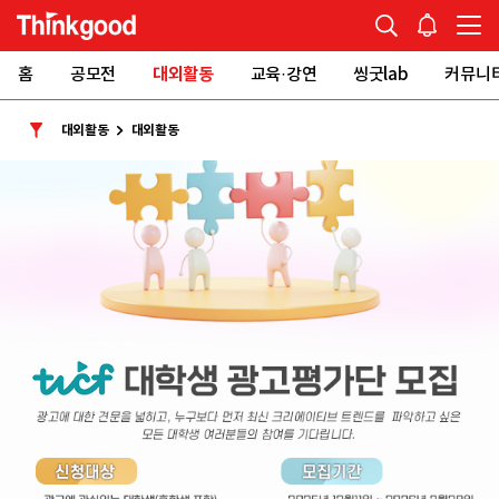
홈
공모전
대외활동
교육·강연
씽굿lab
커뮤니
대외활동
대외활동