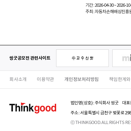
기간 : 2026-04-30 ~ 2026-10
주최 : 자동차손해배상진흥
씽굿공모전 관련사이트
회사소개
이용약관
개인정보처리방침
책임한계와
법인명(상호) :
주식회사 씽굿
대표전
주소 :
서울특별시
금천구
벚꽃로 29
ⓒ THINKGOOD. ALL RIGHTS RE