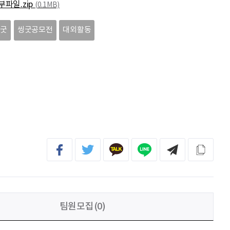
부파일.zip
(0.1MB)
조현기
안녕하세요. 잘 부탁드립니다. 열심히 하겠습니다. 많은 관심 부탁드립니다.
씽굿
씽굿공모전
대외활동
전임준
공모전 많이 참여하게 해 주세요~
이윤호
힘내세요
문세웅
획기적인 변화를 이루기를.
팀원모집(0)