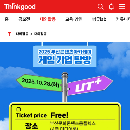
홈
공모전
대외활동
교육·강연
씽굿lab
커뮤니
대외활동
대외활동