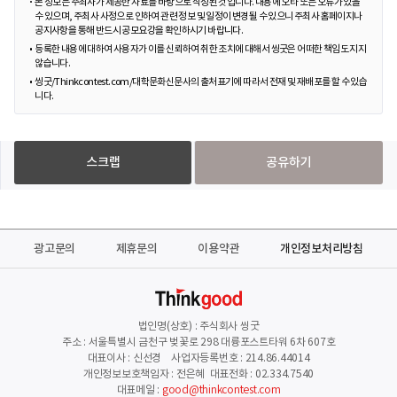
본 정보는 주최사가 제공한 자료를 바탕으로 작성된 것입니다. 내용에 오타 또는 오류가 있을
수 있으며, 주최사 사정으로 인하여 관련 정보 및 일정이 변경될 수 있으니 주최사 홈페이지나
공지사항을 통해 반드시 공모요강을 확인하시기 바랍니다.
등록한 내용에 대하여 사용자가 이를 신뢰하여 취한 조치에 대해서 씽굿은 어떠한 책임도 지지
않습니다.
씽굿/Thinkcontest.com/대학문화신문사의 출처표기에 따라서 전재 및 재배포를 할 수 있습
니다.
스크랩
공유하기
광고문의
제휴문의
이용약관
개인정보처리방침
법인명(상호) : 주식회사 씽굿
주소 : 서울특별시 금천구 벚꽃로 298 대륭포스트타워 6차 607호
대표이사 : 신선경 사업자등록번호 : 214.86.44014
개인정보보호책임자 : 전은혜 대표전화 : 02.334.7540
대표메일 :
good@thinkcontest.com