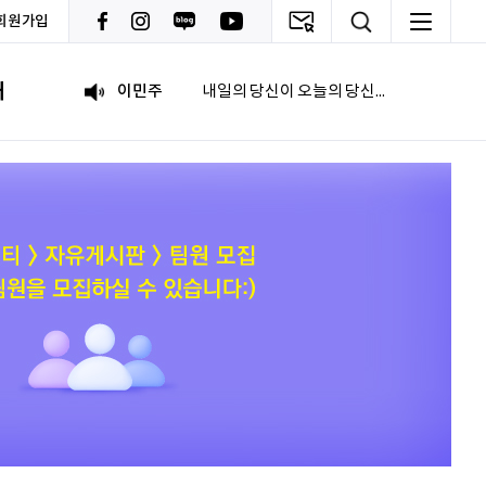
회원가입
092
여러분들의 도전을 응원합니다
내
이민주
내일의 당신이 오늘의 당신보다 낫길!
이채원
광고대상
최온유
노력은 해봐야지
이지현
화이틍
이현경
예술은 삶이자 죽음의 역사다.
홍성현
강원지역 스타트업을 지원하고 있습니다. 화이팅!
전미선
함께의 힘이 더 커지길 기원합니다 :&#41;