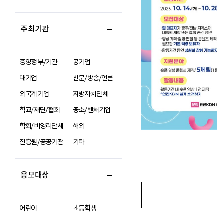
주최기관
중앙정부/기관
공기업
대기업
신문/방송/언론
외국계기업
지방자치단체
학교/재단/협회
중소/벤처기업
학회/비영리단체
해외
진흥원/공공기관
기타
응모대상
어린이
초등학생