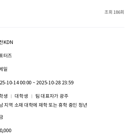
김태영
응원합니다. 모두들 다 같이 화이팅입니다.
조회
186회
박상현
아자아자
092
여러분들의 도전을 응원합니다
전KDN
이민주
내일의 당신이 오늘의 당신보다 낫길!
포터즈
메일
이채원
광고대상
25-10-14 00:00 ~ 2025-10-28 23:59
최온유
노력은 해봐야지
학생
대학생
팀 대표자가 광주
이지현
화이틍
남 지역 소재 대학에 재학 또는 휴학 중인 청년
금
이현경
예술은 삶이자 죽음의 역사다.
0,000