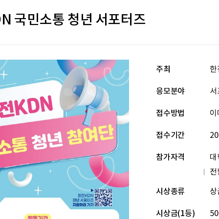
KDN 국민소통 청년 서포터즈
주최
한
응모분야
서
접수방법
이
접수기간
20
참가자격
대
전
시상종류
상
시상금(1등)
50