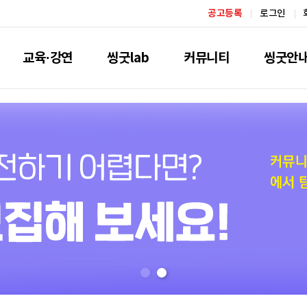
공고등록
로그인
교육·강연
씽굿lab
커뮤니티
씽굿안