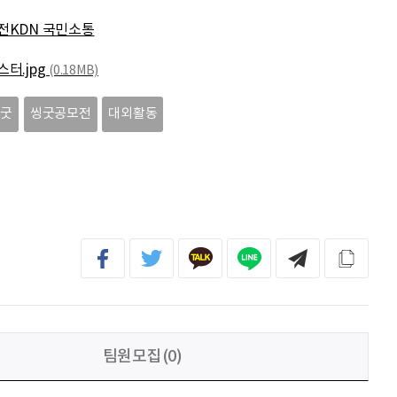
홍성현
강원지역 스타트업을 지원하고 있습니다. 화이팅!
전KDN 국민소통
전미선
함께의 힘이 더 커지길 기원합니다 :&#41;
스터.jpg
(0.18MB)
김태영
응원합니다. 모두들 다 같이 화이팅입니다.
씽굿
씽굿공모전
대외활동
박상현
아자아자
팀원모집(0)