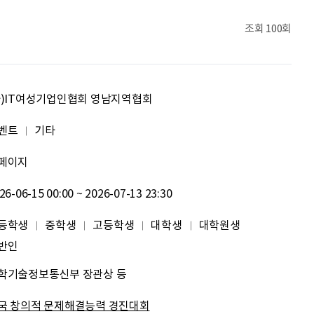
문세웅
획기적인 변화를 이루기를.
조회
100회
092
여러분들의 도전을 응원합니다
원태영
화이팅
사)IT여성기업인협회 영남지역협회
이태이
.
벤트
기타
페이지
박혜진
좋은 정보 많이 주세요, 감사합니다!
26-06-15 00:00 ~ 2026-07-13 23:30
김태린
열심히 해봅시다!!
등학생
중학생
고등학생
대학생
대학원생
이재헌
파이팅!
반인
학기술정보통신부 장관상 등
조현기
안녕하세요. 잘 부탁드립니다. 열심히 하겠습니다. 많은 관심 부탁드립니다.
국 창의적 문제해결능력 경진대회