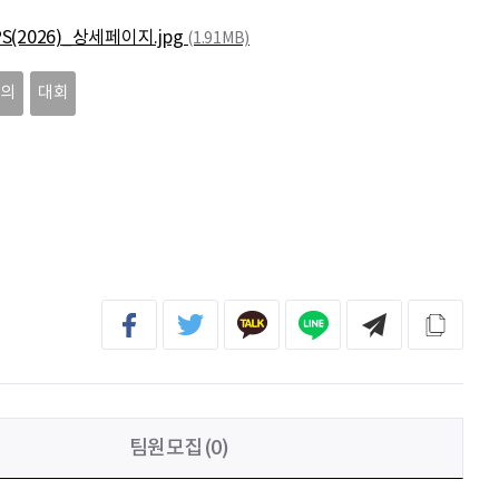
전임준
공모전 많이 참여하게 해 주세요~
PS(2026)_상세페이지.jpg
(1.91MB)
이윤호
힘내세요
창의
대회
문세웅
획기적인 변화를 이루기를.
092
여러분들의 도전을 응원합니다
팀원모집(0)