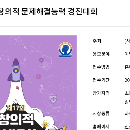
 창의적 문제해결능력 경진대회
주최
(
응모분야
이
접수방법
홈
접수기간
20
참가자격
초
일
시상종류
과
홈페이지
전