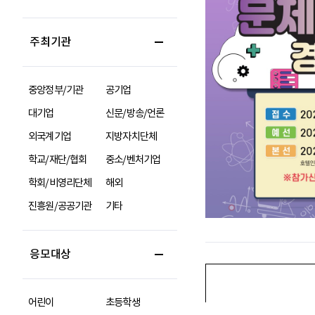
주최기관
중앙정부/기관
공기업
대기업
신문/방송/언론
외국계기업
지방자치단체
학교/재단/협회
중소/벤처기업
학회/비영리단체
해외
진흥원/공공기관
기타
응모대상
어린이
초등학생