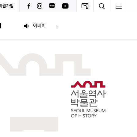
회원가입
원태영
화이팅
내
이태이
.
박혜진
좋은 정보 많이 주세요, 감사합니다!
김태린
열심히 해봅시다!!
이재헌
파이팅!
조현기
안녕하세요. 잘 부탁드립니다. 열심히 하겠습니다. 많은 관심 부탁드립니다.
전임준
공모전 많이 참여하게 해 주세요~
이윤호
힘내세요