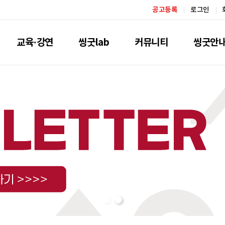
공고등록
로그인
교육·강연
씽굿lab
커뮤니티
씽굿안