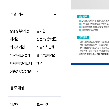
주최기관
중앙정부/기관
공기업
대기업
신문/방송/언론
외국계기업
지방자치단체
학교/재단/협회
중소/벤처기업
학회/비영리단체
해외
진흥원/공공기관
기타
응모대상
어린이
초등학생