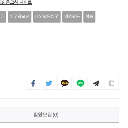
318 온코칭 사이트
김태린
열심히 해봅시다!!
씽굿
씽굿공모전
대외활동씽굿
대외활동
학습
이재헌
파이팅!
조현기
안녕하세요. 잘 부탁드립니다. 열심히 하겠습니다. 많은 관심 부탁드립니다.
전임준
공모전 많이 참여하게 해 주세요~
팀원모집(0)