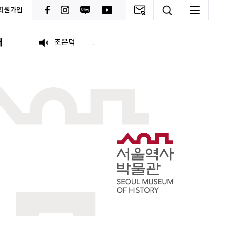
회원가입
psy110108
씽굿 씽긋
내
조은덕
.
이윤기
화이팅
원태영
화이팅
이태이
.
박혜진
좋은 정보 많이 주세요, 감사합니다!
김태린
열심히 해봅시다!!
이재헌
파이팅!