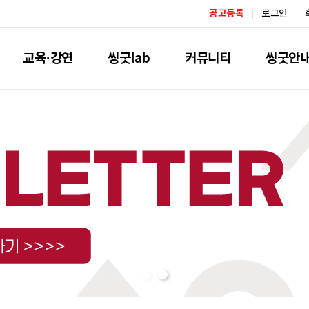
공고등록
로그인
교육·강연
씽굿lab
커뮤니티
씽굿안