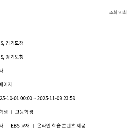
조현기
안녕하세요. 잘 부탁드립니다. 열심히 하겠습니다. 많은 관심 부탁드립니다.
조회
91회
전임준
공모전 많이 참여하게 해 주세요~
psy110108
씽굿 씽긋
BS, 경기도청
조은덕
.
BS, 경기도청
타
이윤기
화이팅
페이지
원태영
화이팅
25-10-01 00:00 ~ 2025-11-09 23:59
이태이
.
학생
고등학생
박혜진
좋은 정보 많이 주세요, 감사합니다!
타
EBS 교재
온라인 학습 콘텐츠 제공