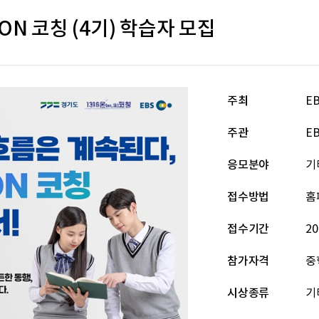
 ON 코칭 (4기) 학습자 모집
주최
E
주관
E
응모분야
기
접수방법
홈
접수기간
20
참가자격
중
시상종류
기