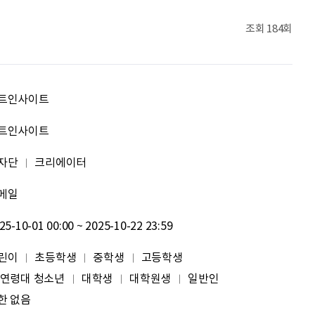
이윤호
힘내세요
조회
184회
문세웅
획기적인 변화를 이루기를.
이윤기
화이팅
트인사이트
원태영
화이팅
트인사이트
자단
크리에이터
이태이
.
메일
박혜진
좋은 정보 많이 주세요, 감사합니다!
25-10-01 00:00 ~ 2025-10-22 23:59
김태린
열심히 해봅시다!!
린이
초등학생
중학생
고등학생
 연령대 청소년
대학생
대학원생
일반인
이재헌
파이팅!
한 없음