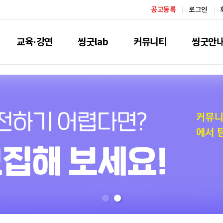
공고등록
로그인
교육·강연
씽굿lab
커뮤니티
씽굿안