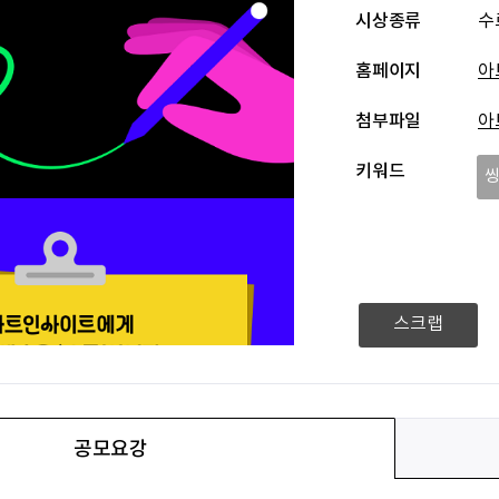
시상종류
수
홈페이지
아
첨부파일
아
키워드
스크랩
공모요강