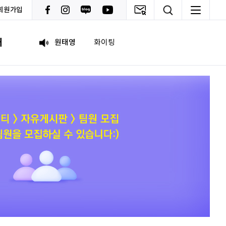
회원가입
이윤기
화이팅
내
원태영
화이팅
이태이
.
박혜진
좋은 정보 많이 주세요, 감사합니다!
김태린
열심히 해봅시다!!
이재헌
파이팅!
조현기
안녕하세요. 잘 부탁드립니다. 열심히 하겠습니다. 많은 관심 부탁드립니다.
전임준
공모전 많이 참여하게 해 주세요~