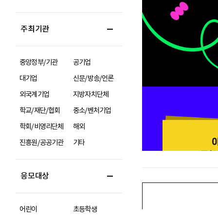
주최기관
중앙정부/기관
공기업
대기업
신문/방송/언론
외국계기업
지방자치단체
학교/재단/협회
중소/벤처기업
학회/비영리단체
해외
진흥원/공공기관
기타
응모대상
어린이
초등학생