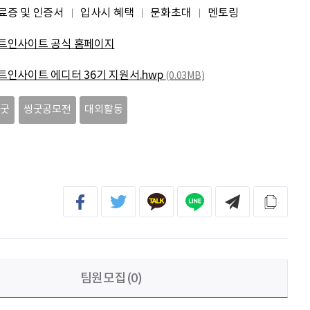
조현기
안녕하세요. 잘 부탁드립니다. 열심히 하겠습니다. 많은 관심 부탁드립니다.
료증 및 인증서
입사시 혜택
문화초대
멘토링
트인사이트 공식 홈페이지
전임준
공모전 많이 참여하게 해 주세요~
트인사이트 에디터 36기 지원서.hwp
(0.03MB)
이윤호
힘내세요
씽굿
씽굿공모전
대외활동
문세웅
획기적인 변화를 이루기를.
팀원모집(0)