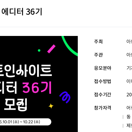
에디터 36기
주최
아
주관
아
응모분야
기
접수방법
이
접수기간
20
참가자격
어
동
제