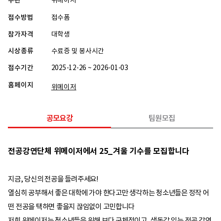
주관
위메이저
접수방법
접수폼
참가자격
대학생
시상종류
수료증 및 봉사시간
접수기간
2025-12-26 ~ 2026-01-03
홈페이지
위메이저
공모요강
팀원모집
전공강연단체 위메이저에서 25_겨울 기수를 모집합니다
지금, 당신의 전공을 들려주세요!
열심히 공부해서 좋은 대학에 가야 한다고만 생각하는 청소년들은 정작 어
떤 전공을 택하면 좋을지 끊임없이 고민합니다
저희 위메이저는 청소년들을 위해 보다 구체적이고, 생동감 있는 전공 강연