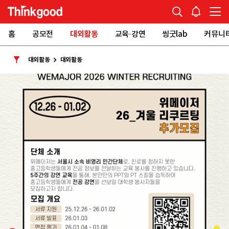
홈
공모전
대외활동
교육·강연
씽굿lab
커뮤니
대외활동
대외활동