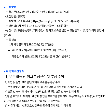
● 신청 방법
- 신청기간 : 2026년 6월 24일(수) ~ 7월 14일(화) 23:59 (KST)
- 모집인원 : 총 50명
- 신청방법 : 구글 폼 지원 (https://forms.gle/xDLF9K5hs86zR8yWA)
- 선발방법 : 1차 서류 심사 ➔ 2차 면접 심사(영어) ➔ 최종 합격
- 신청서류 : 구글폼 신청서, 재학증명서 등 학교 소속을 밝힐 수 있는 근거 서류, 영어 어학 증명서
(선택)
- 선정 발표
→ 1차 서류 합격자 발표: 2026년 7월 17일(금)
→
2차 면접 심사(영어): 2026년 7월 21일(화) ~ 22일(수)
→
최종 합격자 발표: 2026년 7월 24일(금) 예정 (개별 통지)
● 혜택 및 특전 항목
1) 우수 활동팀: 외교부 장관상 및 부상 수여
2) 개인 및 팀별: SNS 콘텐츠 제작 우수 활동 부상 수여
3) 수료증 및 기념품 : 전체 참가자 - 외교부 명의 공식 수료증 및 기념품 지급
4) 교통 및 숙식 : 전체 참가자 - 11박 12일 전 일정 교통 및 숙식 전액 제공
5)청년 AI 커리어 브릿지 : AI 잡 매칭 집중 프로그램 참여 혜택, 직무/포트폴리오 특강, AI 기업 HR
담당자 리버스 피칭(채용 안내), 그룹 상담 및 네트워킹
6) K-문화 체험 : K-콘텐츠 및 한국 전통 융합 문화 체험 기회 제공