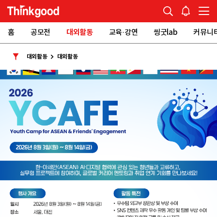
홈
공모전
대외활동
교육·강연
씽굿lab
커뮤니
대외활동
대외활동