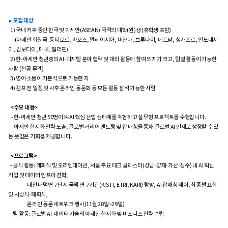
● 모집 대상
1) 국내 거주 중인 한국 및 아세안(ASEAN) 국적의 대학(원)생 (휴학생 포함)
(아세안 회원국: 동티모르, 라오스, 말레이시아, 미얀마, 브루나이, 베트남, 싱가포르, 인도네시
아, 캄보디아, 태국, 필리핀)
2) 한-아세안 청년층의 AI·디지털 분야 협력 및 대외 활동에 참여 의지가 크고, 팀별 활동이 가능한
사람 (전공 무관)
3) 영어 소통이 기본적으로 가능한 자
4) 캠프 전 일정 및 사후 온라인 동문회 등 모든 활동 참석 가능한 사람
<주요 내용>
- 한-아세안 청년 50명이 K-AI 핵심 산업 생태계를 체험하고 실무형 프로젝트를 수행합니다.
- 아세안 현지화 전략 도출, 글로벌 커리어 멘토링 및 잡 매칭을 통해 글로벌 AI 인재로 성장할 수 있
는 뜻깊은 기회를 제공합니다.
<프로그램>
- 공식 활동: 개회식 및 오리엔테이션, 서울 주요 테크 클러스터(강남·양재·가산·성수) 내 AI 혁신
기업 및 데이터 인프라 견학,
대전 대덕연구단지 국책 연구기관(KISTI, ETRI, KARI) 탐방, AI 잡매칭 페어, 최종 발표회
및 시상식·폐회식,
온라인 동문 네트워크 행사(11월 28일~29일)
- 팀 활동: 글로벌 AI·데이터 기술의 아세안 현지화 및 비즈니스 전략 수립