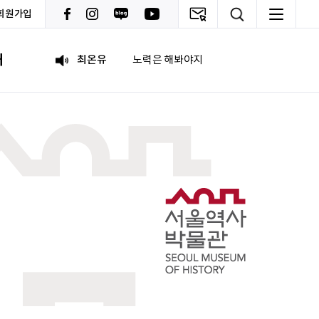
회원가입
이채원
광고대상
내
최온유
노력은 해봐야지
이지현
화이틍
이현경
예술은 삶이자 죽음의 역사다.
홍성현
강원지역 스타트업을 지원하고 있습니다. 화이팅!
전미선
함께의 힘이 더 커지길 기원합니다 :&#41;
김태영
응원합니다. 모두들 다 같이 화이팅입니다.
박상현
아자아자