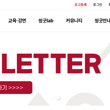
공고등록
로그인
교육·강연
씽굿lab
커뮤니티
씽굿안