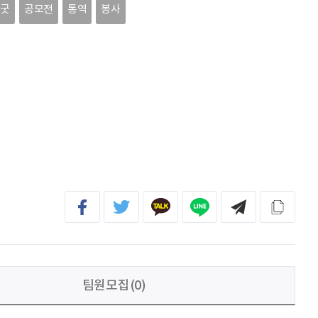
김태영
응원합니다. 모두들 다 같이 화이팅입니다.
씽굿
공모전
통역
봉사
박상현
아자아자
신재웅
열심히 하자
송다영
.
팀원모집(0)