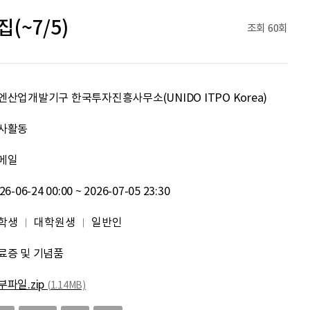
신재웅
열심히 하자
(~7/5)
조회
60회
송다영
.
이채원
광고대상
엔산업개발기구 한국투자진흥사무소(UNIDO ITPO Korea)
최온유
노력은 해봐야지
사활동
메일
이지현
화이틍
26-06-24 00:00 ~ 2026-07-05 23:30
이현경
예술은 삶이자 죽음의 역사다.
학생
대학원생
일반인
홍성현
강원지역 스타트업을 지원하고 있습니다. 화이팅!
료증 및 기념품
전미선
함께의 힘이 더 커지길 기원합니다 :&#41;
부파일.zip
(1.14MB)