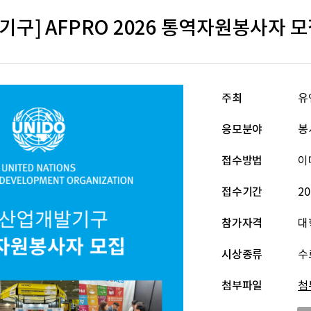
구] AFPRO 2026 통역자원봉사자 모집
주최
유
응모분야
봉
접수방법
이
접수기간
20
참가자격
대
시상종류
수
첨부파일
첨