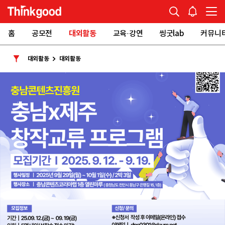
홈
공모전
대외활동
교육·강연
씽굿lab
커뮤니
대외활동
대외활동