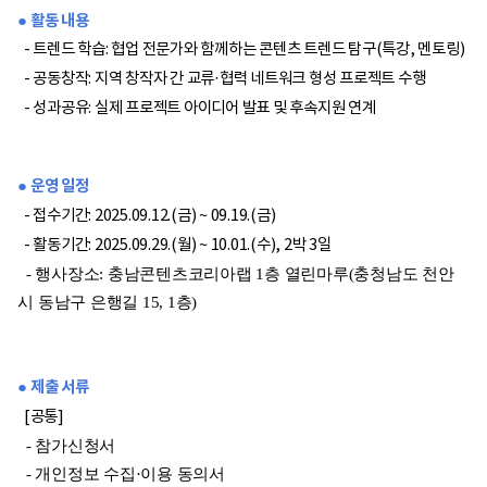
● 활동 내용
- 트렌드 학습
: 협업 전문가와 함께하는 콘텐츠 트렌드 탐구(특강, 멘토링)
- 공동창작
: 지역 창작자 간 교류·협력 네트워크 형성 프로젝트 수행
- 성과공유
: 실제 프로젝트 아이디어 발표 및 후속지원 연계
● 운영 일정
- 접수기간: 2025.
09.
12.(금) ~ 09.
19.(금)
- 활동기간: 2025.0
9.
29.(월) ~ 10.0
1.(수),
2박 3일
- 행사장소: 충남콘텐츠코리아랩 1층 열린마루(충청남도 천안
시 동남구 은행길 15, 1층)
● 제출 서류
[
공통]
- 참가신청서
- 개인정보 수집·이용 동의서