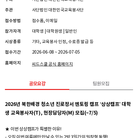
주관
사단법인 대한민국교육봉사단
접수방법
접수폼, 이메일
참가자격
대학생 | 대학원생 | 일반인
시상종류
기타, 교육봉사 인정, 수료증 발급 등
접수기간
2026-06-08 ~ 2026-07-05
홈페이지
씨드스쿨 공식 홈페이지
공모요강
팀원모집
2026년 북한배경 청소년 진로정서 멘토링 캠프 ‘상상캠프’ 대학
생 교육봉사자(T), 현장담당자(M) 모집(~7/5)
★ 이번 상상캠프가 특별한 이유!
- 오직 이번 여름에만 만날 수 있는 2박 3일간의 밀착형 동행!