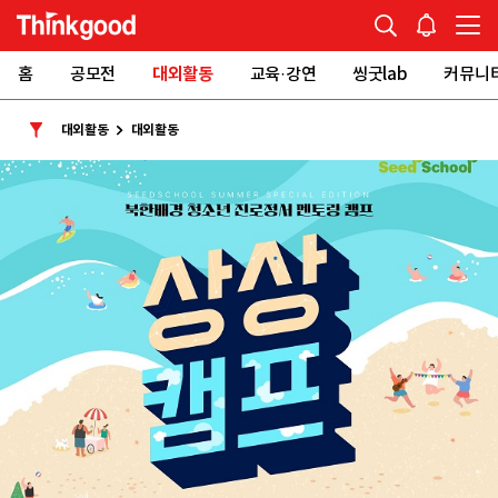
홈
공모전
대외활동
교육·강연
씽굿lab
커뮤니
대외활동
대외활동