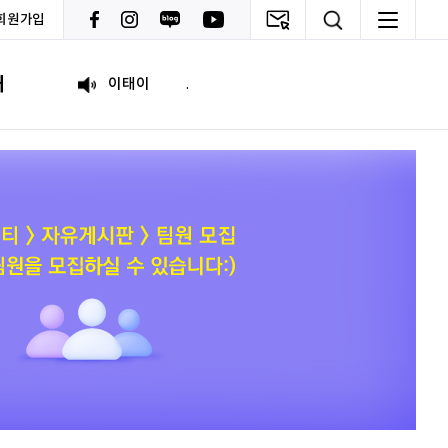
회원가입
원태영
화이팅
내
이태이
.
박혜진
좋은 정보 많이 주세요, 감사합니다!
김태린
열심히 해봅시다!!
이재헌
파이팅!
조현기
안녕하세요. 잘 부탁드립니다. 열심히 하겠습니다. 많은 관심 부탁드립니다.
전임준
공모전 많이 참여하게 해 주세요~
이윤호
힘내세요