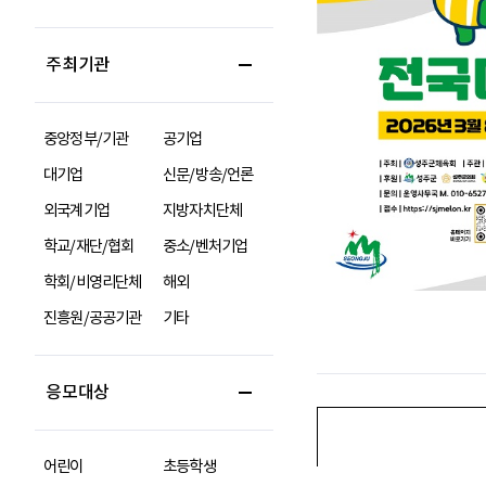
주최기관
중앙정부/기관
공기업
대기업
신문/방송/언론
외국계기업
지방자치단체
학교/재단/협회
중소/벤처기업
학회/비영리단체
해외
진흥원/공공기관
기타
응모대상
어린이
초등학생