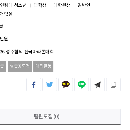
전임준
공모전 많이 참여하게 해 주세요~
 연령대 청소년
대학생
대학원생
일반인
한 없음
이윤호
힘내세요
금
문세웅
획기적인 변화를 이루기를.
0만원
092
여러분들의 도전을 응원합니다
026 성주참외 전국마라톤대회
씽굿
씽굿공모전
대외활동
팀원모집(0)