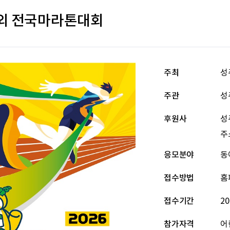
참외 전국마라톤대회
주최
성
주관
성
후원사
성
주
응모분야
동
접수방법
홈
접수기간
20
참가자격
어