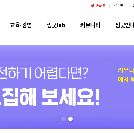
공고등록
로그인
교육·강연
씽굿lab
커뮤니티
씽굿안