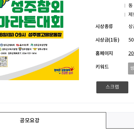
동
제
시상종류
상
시상금(1등)
5
홈페이지
2
키워드
스크랩
공모요강