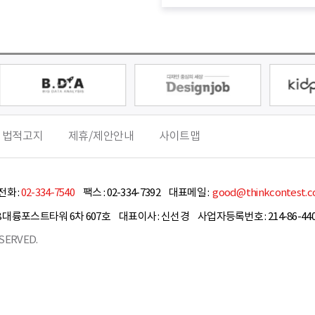
 법적고지
제휴/제안안내
사이트맵
화 :
02-334-7540
팩스 :
02-334-7392
대표메일 :
good@thinkcontest.
8 대륭포스트타워 6차 607호
대표이사 :
신선경
사업자등록번호 : 214-86-440
SERVED.