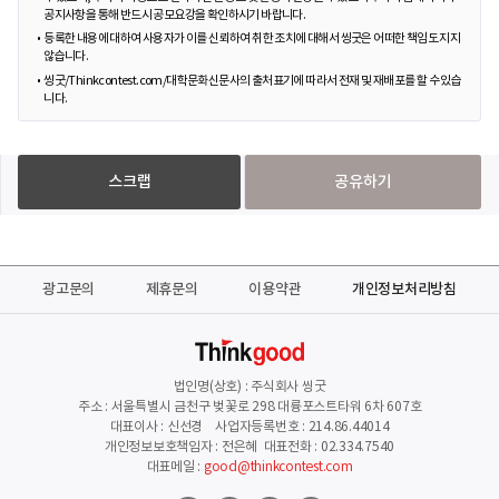
공지사항을 통해 반드시 공모요강을 확인하시기 바랍니다.
등록한 내용에 대하여 사용자가 이를 신뢰하여 취한 조치에 대해서 씽굿은 어떠한 책임도 지지
않습니다.
씽굿/Thinkcontest.com/대학문화신문사의 출처표기에 따라서 전재 및 재배포를 할 수 있습
니다.
스크랩
공유하기
광고문의
제휴문의
이용약관
개인정보처리방침
법인명(상호) : 주식회사 씽굿
주소 : 서울특별시 금천구 벚꽃로 298 대륭포스트타워 6차 607호
대표이사 : 신선경 사업자등록번호 : 214.86.44014
개인정보보호책임자 : 전은혜 대표전화 : 02.334.7540
대표메일 :
good@thinkcontest.com