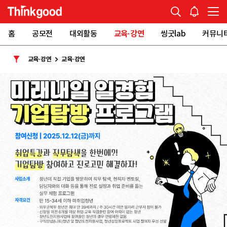
홈
공모전
대외활동
교육·강연
씽굿lab
커뮤니
교육·강연
교육·강연