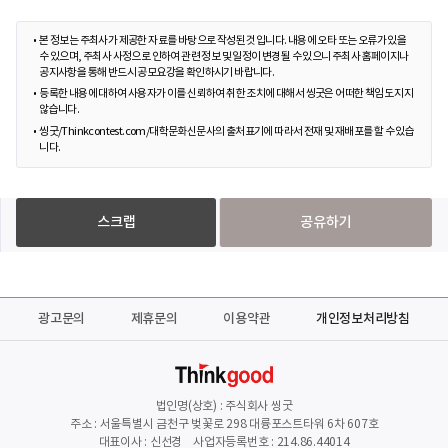
본 정보는 주최사가 제공한 자료를 바탕으로 작성된 것입니다. 내용에 오타 또는 오류가 있을
수 있으며, 주최사 사정으로 인하여 관련 정보 및 일정이 변경될 수 있으니 주최사 홈페이지나
공지사항을 통해 반드시 공모요강을 확인하시기 바랍니다.
등록한 내용에 대하여 사용자가 이를 신뢰하여 취한 조치에 대해서 씽굿은 어떠한 책임도 지지
않습니다.
씽굿/Thinkcontest.com/대학문화신문사의 출처표기에 따라서 전재 및 재배포를 할 수 있습
니다.
스크랩
공유하기
광고문의
제휴문의
이용약관
개인정보처리방침
법인명(상호) : 주식회사 씽굿
주소 : 서울특별시 금천구 벚꽃로 298 대륭포스트타워 6차 607호
대표이사 : 신선경 사업자등록번호 : 214.86.44014