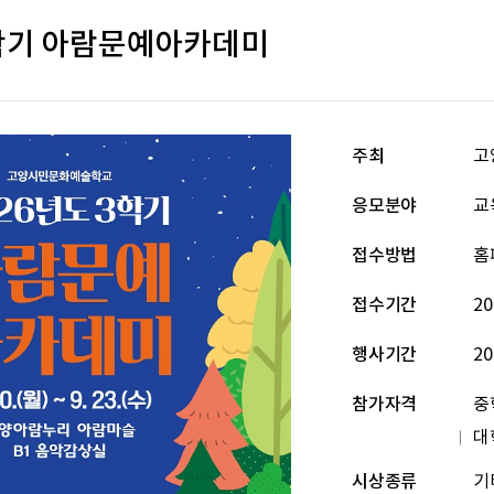
3학기 아람문예아카데미
주최
고
응모분야
교
접수방법
홈
접수기간
20
행사기간
20
참가자격
중
대
시상종류
기