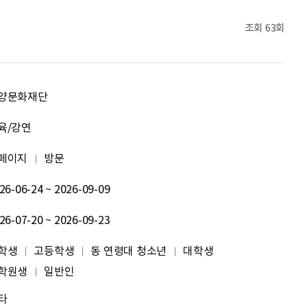
문세웅
획기적인 변화를 이루기를.
조회
63회
092
여러분들의 도전을 응원합니다
원태영
화이팅
양문화재단
이태이
.
육/강연
페이지
방문
박혜진
좋은 정보 많이 주세요, 감사합니다!
26-06-24 ~ 2026-09-09
김태린
열심히 해봅시다!!
26-07-20 ~ 2026-09-23
이재헌
파이팅!
학생
고등학생
동 연령대 청소년
대학생
학원생
일반인
조현기
안녕하세요. 잘 부탁드립니다. 열심히 하겠습니다. 많은 관심 부탁드립니다.
타