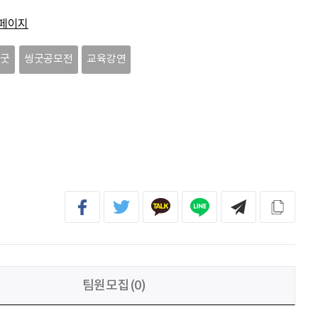
전임준
공모전 많이 참여하게 해 주세요~
페이지
이윤호
힘내세요
씽굿
씽굿공모전
교육강연
문세웅
획기적인 변화를 이루기를.
092
여러분들의 도전을 응원합니다
팀원모집(0)