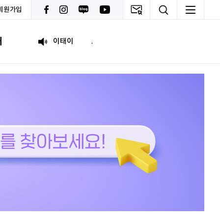
회원가입
원태영
화이팅
내
이태이
.
박혜진
좋은 정보 많이 주세요, 감사합니다!
김태린
열심히 해봅시다!!
이재헌
파이팅!
조현기
안녕하세요. 잘 부탁드립니다. 열심히 하겠습니다. 많은 관심 부탁드립니다.
전임준
공모전 많이 참여하게 해 주세요~
이윤호
힘내세요