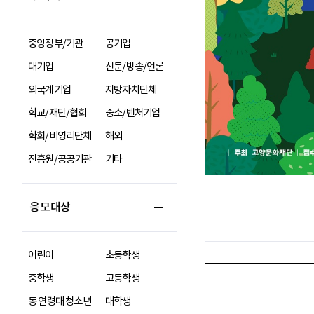
중앙정부/기관
공기업
대기업
신문/방송/언론
외국계기업
지방자치단체
학교/재단/협회
중소/벤처기업
학회/비영리단체
해외
진흥원/공공기관
기타
응모대상
어린이
초등학생
중학생
고등학생
동 연령대 청소년
대학생