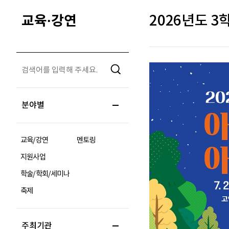
교육·강연
2026년도 
분야별
교육/강연
멘토링
지원사업
학술/학회/세미나
축제
주최기관