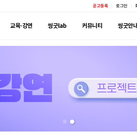
공고등록
로그인
교육·강연
씽굿lab
커뮤니티
씽굿안