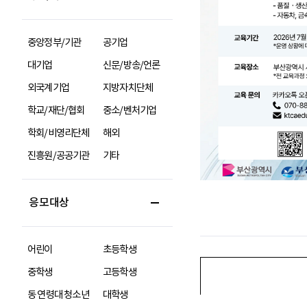
중앙정부/기관
공기업
대기업
신문/방송/언론
외국계기업
지방자치단체
학교/재단/협회
중소/벤처기업
학회/비영리단체
해외
진흥원/공공기관
기타
응모대상
어린이
초등학생
중학생
고등학생
동 연령대 청소년
대학생