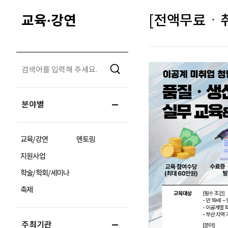
교육·강연
[전액무료ㆍ취
분야별
교육/강연
멘토링
지원사업
학술/학회/세미나
축제
주최기관