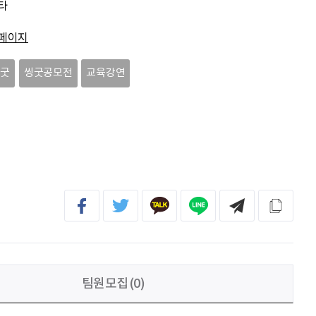
타
전임준
공모전 많이 참여하게 해 주세요~
페이지
이윤호
힘내세요
씽굿
씽굿공모전
교육강연
문세웅
획기적인 변화를 이루기를.
092
여러분들의 도전을 응원합니다
팀원모집(0)