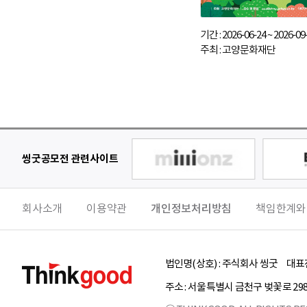
기간 : 2026-06-24 ~ 2026-09
주최 : 고양문화재단
씽굿공모전 관련사이트
회사소개
이용약관
개인정보처리방침
책임한계와
법인명(상호) :
주식회사 씽굿
대표전
주소 :
서울특별시
금천구
벚꽃로 29