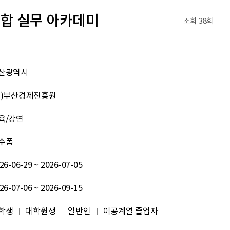
문세웅
획기적인 변화를 이루기를.
합 실무 아카데미
조회
38회
092
여러분들의 도전을 응원합니다
원태영
화이팅
산광역시
이태이
.
재)부산경제진흥원
육/강연
박혜진
좋은 정보 많이 주세요, 감사합니다!
수폼
김태린
열심히 해봅시다!!
26-06-29 ~ 2026-07-05
이재헌
파이팅!
26-07-06 ~ 2026-09-15
조현기
안녕하세요. 잘 부탁드립니다. 열심히 하겠습니다. 많은 관심 부탁드립니다.
학생
대학원생
일반인
이공계열 졸업자