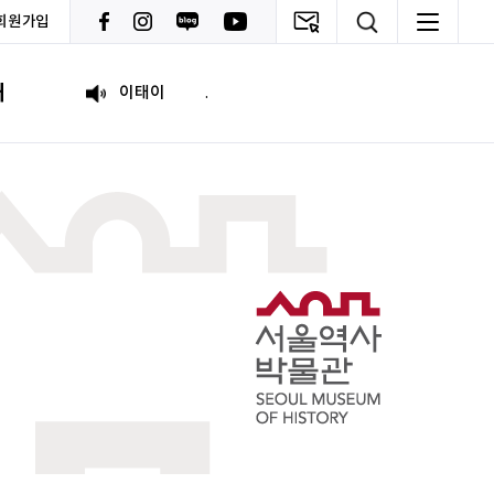
회원가입
원태영
화이팅
내
이태이
.
박혜진
좋은 정보 많이 주세요, 감사합니다!
김태린
열심히 해봅시다!!
이재헌
파이팅!
조현기
안녕하세요. 잘 부탁드립니다. 열심히 하겠습니다. 많은 관심 부탁드립니다.
전임준
공모전 많이 참여하게 해 주세요~
이윤호
힘내세요