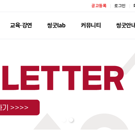
공고등록
로그인
교육·강연
씽굿lab
커뮤니티
씽굿안