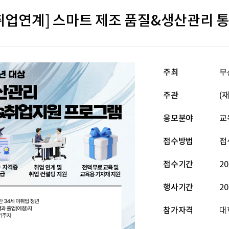
업연계] 스마트 제조 품질&생산관리 통
주최
부
주관
(
응모분야
교
접수방법
접
접수기간
20
행사기간
20
참가자격
대