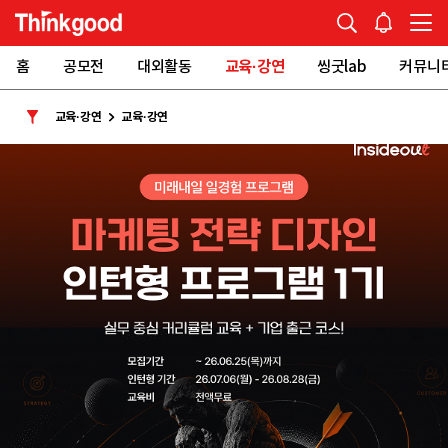
홈
공모전
대외활동
교육·강연
씽굿lab
커뮤니
교육·강연
교육·강연