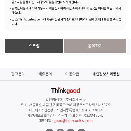
공지사항을 통해 반드시 공모요강을 확인하시기 바랍니다.
등록한 내용에 대하여 사용자가 이를 신뢰하여 취한 조치에 대해서 씽굿은 어떠한 책임도 지지
않습니다.
씽굿/Thinkcontest.com/대학문화신문사의 출처표기에 따라서 전재 및 재배포를 할 수 있습
니다.
스크랩
공유하기
광고문의
제휴문의
이용약관
개인정보처리방침
법인명(상호) : 주식회사 씽굿
주소 : 서울특별시 금천구 벚꽃로 298 대륭포스트타워 6차 607호
대표이사 : 신선경 사업자등록번호 : 214.86.44014
개인정보보호책임자 : 전은혜 대표전화 : 02.334.7540
대표메일 :
good@thinkcontest.com