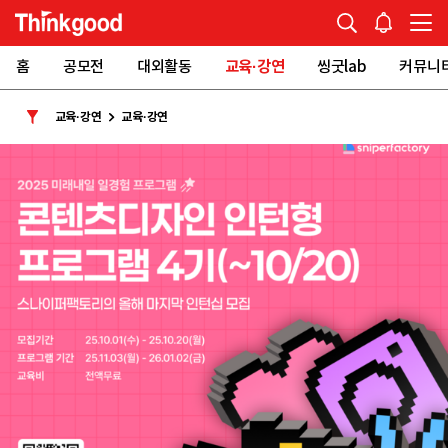
홈
공모전
대외활동
교육·강연
씽굿lab
커뮤니
교육·강연
교육·강연