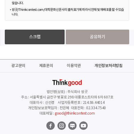
않습니다.
씽굿/Thinkcontest.com/대학문화신문사의 출처표기에 따라서 전재 및 재배포를 할 수 있습
니다.
스크랩
공유하기
광고문의
제휴문의
이용약관
개인정보처리방침
법인명(상호) : 주식회사 씽굿
주소 : 서울특별시 금천구 벚꽃로 298 대륭포스트타워 6차 607호
대표이사 : 신선경 사업자등록번호 : 214.86.44014
개인정보보호책임자 : 전은혜 대표전화 : 02.334.7540
대표메일 :
good@thinkcontest.com