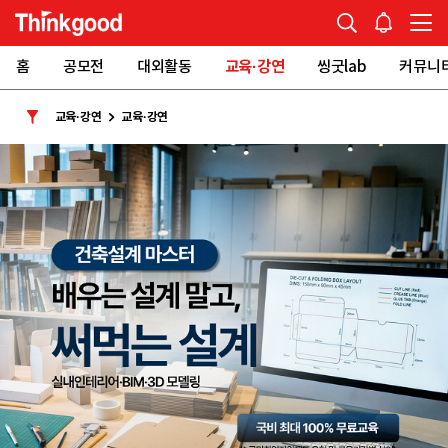
홈
공모전
대외활동
교육·강연
씽굿lab
커뮤니
교육·강연
교육·강연