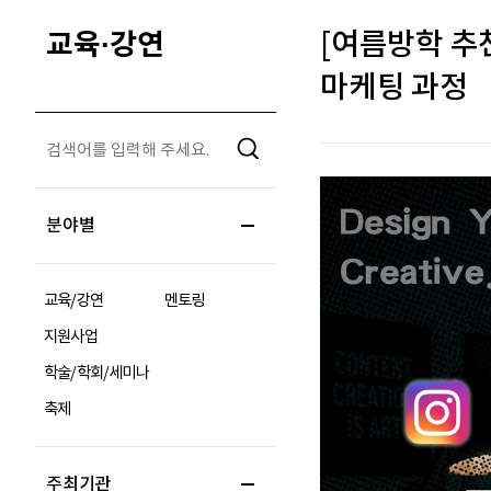
교육·강연
[여름방학 추
마케팅 과정
분야별
교육/강연
멘토링
지원사업
학술/학회/세미나
축제
주최기관