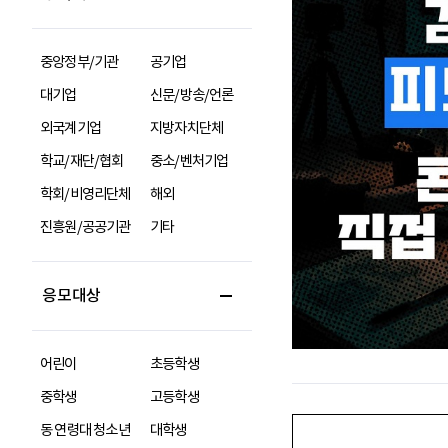
중앙정부/기관
공기업
대기업
신문/방송/언론
외국계기업
지방자치단체
학교/재단/협회
중소/벤처기업
학회/비영리단체
해외
진흥원/공공기관
기타
응모대상
어린이
초등학생
중학생
고등학생
동 연령대 청소년
대학생