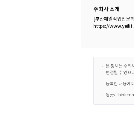
주최사 소개
[부산예일직업전문학교
https://www.yeili
본 정보는 주최사
변경될 수 있으
등록한 내용에 
씽굿/Thinkc