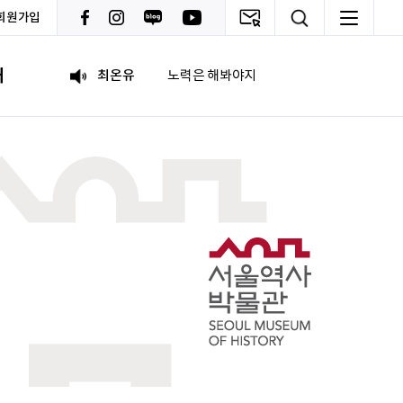
회원가입
이채원
광고대상
내
최온유
노력은 해봐야지
이지현
화이틍
이현경
예술은 삶이자 죽음의 역사다.
홍성현
강원지역 스타트업을 지원하고 있습니다. 화이팅!
전미선
함께의 힘이 더 커지길 기원합니다 :&#41;
김태영
응원합니다. 모두들 다 같이 화이팅입니다.
박상현
아자아자