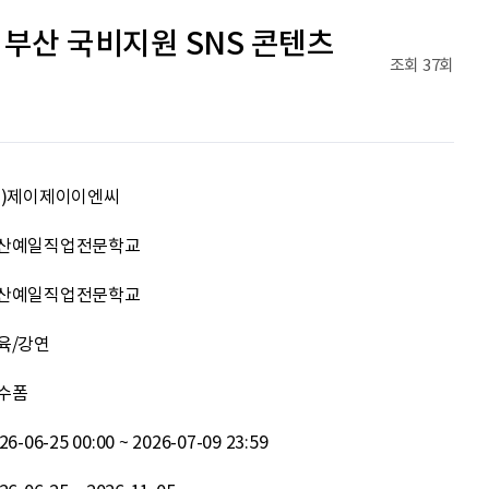
신재웅
열심히 하자
 부산 국비지원 SNS 콘텐츠
조회
37회
송다영
.
이채원
광고대상
주)제이제이이엔씨
최온유
노력은 해봐야지
산예일직업전문학교
이지현
화이틍
산예일직업전문학교
이현경
예술은 삶이자 죽음의 역사다.
육/강연
홍성현
강원지역 스타트업을 지원하고 있습니다. 화이팅!
수폼
26-06-25 00:00 ~ 2026-07-09 23:59
전미선
함께의 힘이 더 커지길 기원합니다 :&#41;