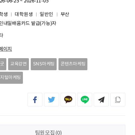
26-06-25 ~ 2026-11-05
김태영
응원합니다. 모두들 다 같이 화이팅입니다.
학생
대학원생
일반인
부산
박상현
아자아자
민내일배움카드 발급(가능)자
타
신재웅
열심히 하자
페이지
송다영
.
씽굿
교육강연
SNS마케팅
콘텐츠마케팅
디지털마케팅
팀원모집(0)