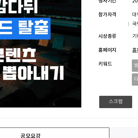
행사기간
20
참가자격
대
국
시상종류
기
홈페이지
홈
키워드
스크랩
공모요강