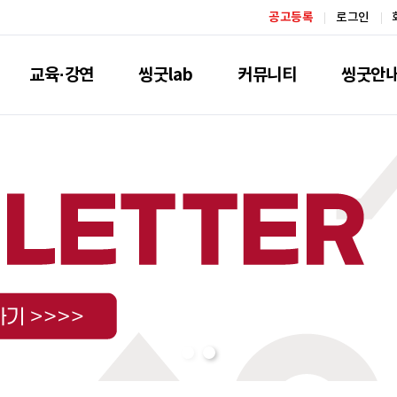
공고등록
로그인
교육·강연
씽굿lab
커뮤니티
씽굿안