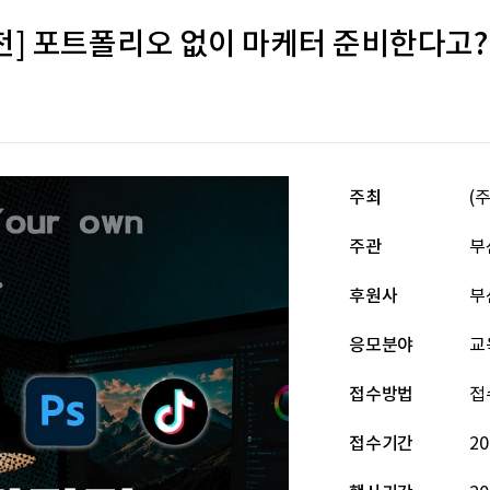
천] 포트폴리오 없이 마케터 준비한다고?
주최
(
주관
부
후원사
부
응모분야
교
접수방법
접
접수기간
20