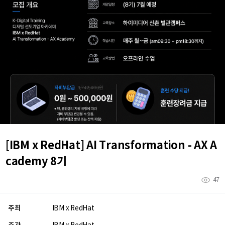
[IBM x RedHat] AI Transformation - AX A
cademy 8기
47
주최
IBM x RedHat