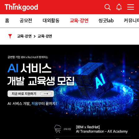
홈
공모전
대외활동
교육·강연
씽굿lab
커뮤니
교육·강연
교육·강연