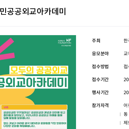
6 국민공공외교아카데미
주최
한
응모분야
교
접수방법
접
접수기간
20
행사기간
20
참가자격
어
동
제