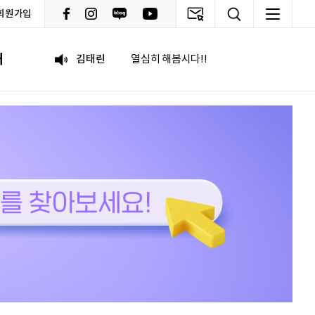
회원가입
박혜진
좋은 정보 많이 주세요, 감사합니다!
내
김태린
열심히 해봅시다!!
이재헌
파이팅!
조현기
안녕하세요. 잘 부탁드립니다. 열심히 하겠습니다. 많은 관심 부탁드립니다.
전임준
공모전 많이 참여하게 해 주세요~
이윤호
힘내세요
문세웅
획기적인 변화를 이루기를.
092
여러분들의 도전을 응원합니다