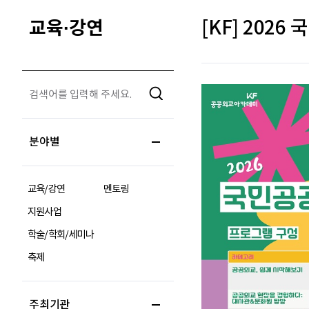
교육·강연
[KF] 202
분야별
교육/강연
멘토링
지원사업
학술/학회/세미나
축제
주최기관