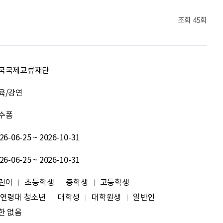
이민주
내일의 당신이 오늘의 당신보다 낫길!
조회
45회
이채원
광고대상
박혜진
좋은 정보 많이 주세요, 감사합니다!
국국제교류재단
김태린
열심히 해봅시다!!
육/강연
수폼
이재헌
파이팅!
26-06-25 ~ 2026-10-31
조현기
안녕하세요. 잘 부탁드립니다. 열심히 하겠습니다. 많은 관심 부탁드립니다.
26-06-25 ~ 2026-10-31
전임준
공모전 많이 참여하게 해 주세요~
린이
초등학생
중학생
고등학생
 연령대 청소년
대학생
대학원생
일반인
이윤호
힘내세요
한 없음