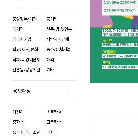
중앙정부/기관
공기업
대기업
신문/방송/언론
외국계기업
지방자치단체
학교/재단/협회
중소/벤처기업
학회/비영리단체
해외
진흥원/공공기관
기타
응모대상
어린이
초등학생
중학생
고등학생
동 연령대 청소년
대학생