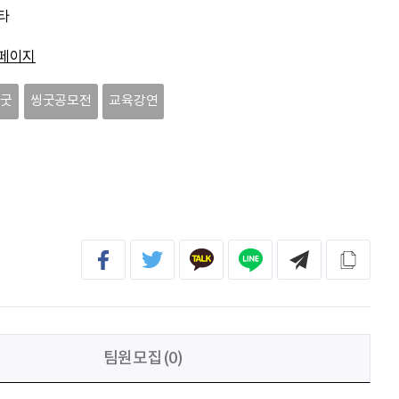
문세웅
획기적인 변화를 이루기를.
타
페이지
092
여러분들의 도전을 응원합니다
씽굿
씽굿공모전
교육강연
이민주
내일의 당신이 오늘의 당신보다 낫길!
이채원
광고대상
팀원모집(0)