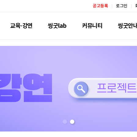
공고등록
로그인
교육·강연
씽굿lab
커뮤니티
씽굿안