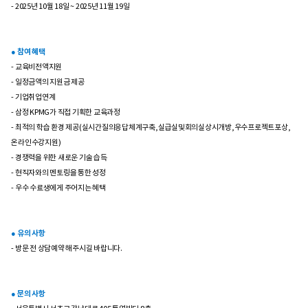
- 2025년 10월 18일 ~ 2025년 11월 19일
● 참여 혜택
- 교육비전액지원
- 일정금액의 지원금 제공
- 기업취업연계
- 삼정 KPMG가 직접 기획한 교육과정
- 최적의 학습 환경 제공(실시간질의응답체계구축,실급실및회의실상시개방,우수프로젝트포상,
온라인수강지원)
- 경쟁력을 위한 새로운 기술 습득
- 현직자와의 멘토링을 통한 성정
- 우수 수료생에게 주어지는 혜택
● 유의 사항
- 방문 전 상담예약 해주시길 바랍니다.
● 문의 사항