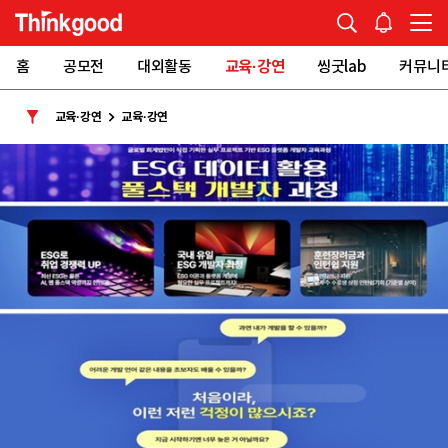
홈
공모전
대외활동
교육·강연
씽굿lab
커뮤니
교육·강연
교육·강연