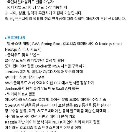
- 국민내일배움카드 발급 가능자
- K-디지털 트레이닝 무료 수강 가능한 자
※ 나이, 성별, 경력과 무관하게 지원이 가능합니다.
※ 단, 프로그램의 목표와 취업 연계성에 따라 적합한 대상자가 우선 선발됩니다.
● 프로그램 내용
- 웹 풀스택 개발(JAVA, Spring Boot 알고리즘 데이터베이스 Node.js react
Next.js 스파크, 카프카)
- 클라우드 및 데브옵스
클라우드 도입과 개발환경 설정 및 활용
도커 컨테이너 활용 Docker로 MSA 시스템 구축하기
Jenkins 설치 및 설정과 CI/CD 자동화 도구의 이해
쿠버네티스 클러스터 구성
AWS 클라우드 서버 오퍼레이션 EC2 에서 앤서블 활용하기
Jenkins를 이용한 클라우드 배포 SaaS API 활용
- 빅데이터 & AI활용
아나콘다와 VS Code 설치 및 파이썬 문법 크롤링 데이터 수집 기술
OpenAPI 연결을 통한 공공데이터 포털 활용 RSS 통신을 통한 실시간
정보수집 분류, 회귀, 서포트벡터머신 등의 알고리즘 학습 인터렉티브
시각화 도구 사이킷런 기반의 데이터 분석 기술
Kaggle 기반 데이터 분석 예제 NLTK 자연어 처리 패키지 활용
머신러닝 알고리즘 학습 트랜스포머 언어모델 이해