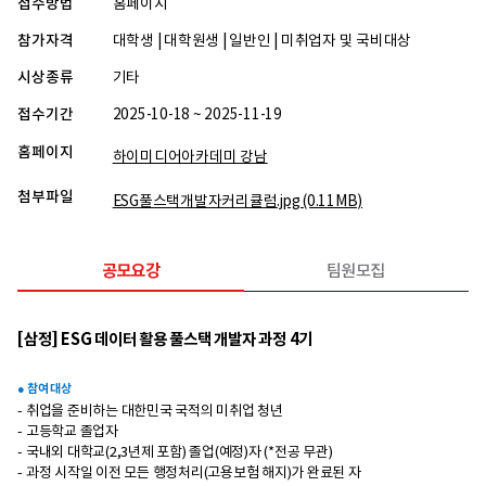
접수방법
홈페이지
참가자격
대학생 | 대학원생 | 일반인 | 미취업자 및 국비대상
시상종류
기타
접수기간
2025-10-18 ~ 2025-11-19
홈페이지
하이미디어아카데미 강남
첨부파일
ESG풀스택개발자커리큘럼.jpg
(0.11MB)
공모요강
팀원모집
[삼정] ESG 데이터 활용 풀스택 개발자 과정 4기
● 참여 대상
- 취업을 준비하는 대한민국 국적의 미취업 청년
- 고등학교 졸업자
- 국내외 대학교(2,3년제 포함) 졸업(예정)자 (*전공 무관)
- 과정 시작일 이전 모든 행정처리(고용보험 해지)가 완료된 자