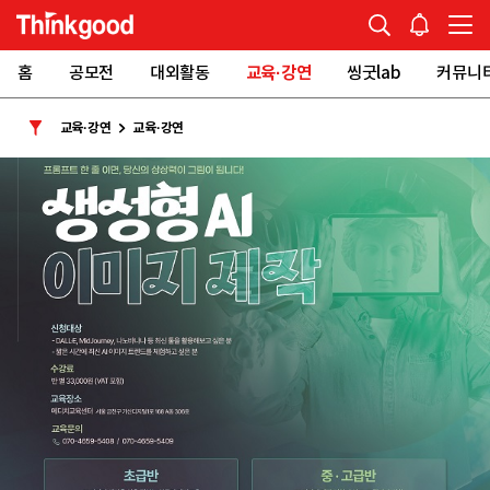
홈
공모전
대외활동
교육·강연
씽굿lab
커뮤니
교육·강연
교육·강연