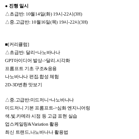
● 진행 일시
△초급반: 10월14일(화) 19시-22시(3H)
△중.고급반: 10월16일(목) 19시-22시(3H)
■[커리큘럼]
△초급반: 달리+나노바나나
GPT아이디어 발상->달리.시각화
프롬프트 기초 구조&응용
나노바나나 편집.합성 체험
2D-3D변환 맛보기
△중.고급반:미드저니+나노바나나
미드저니 기본 프롬프트->심화 엔지니어링
색.빛.카메라 시점 등 고급 표현 실습
업스케일링&Variation 활용
최신 트랜드,나노바나나 활용법