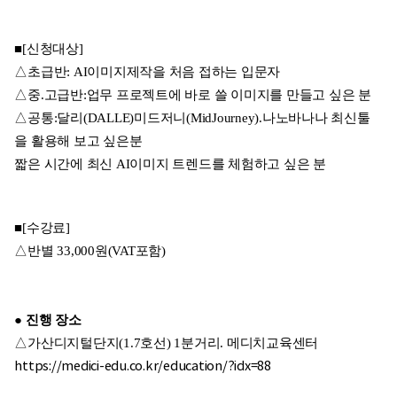
■[신청대상]
△초급반: AI이미지제작을 처음 접하는 입문자
△중.고급반:업무 프로젝트에 바로 쓸 이미지를 만들고 싶은 분
△공통:달리(DALLE)미드저니(MidJourney).나노바나나 최신툴
을 활용해 보고 싶은분
짧은 시간에 최신 AI이미지 트렌드를 체험하고 싶은 분
■[수강료]
△반별 33,000원(VAT포함)
● 진행 장소
△가산디지털단지(1.7호선) 1분거리. 메디치교육센터
https://medici-edu.co.kr/education/?idx=88