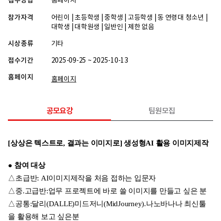
접수방법
홈페이지
참가자격
어린이 | 초등학생 | 중학생 | 고등학생 | 동 연령대 청소년 |
대학생 | 대학원생 | 일반인 | 제한 없음
시상종류
기타
접수기간
2025-09-25 ~ 2025-10-13
홈페이지
홈페이지
공모요강
팀원모집
[상상은 텍스트로, 결과는 이미지로] 생성형AI 활용 이미지제작
● 참여 대상
△초급반: AI이미지제작을 처음 접하는 입문자
△중.고급반:업무 프로젝트에 바로 쓸 이미지를 만들고 싶은 분
△공통:달리(DALLE)미드저니(MidJourney).나노바나나 최신툴
을 활용해 보고 싶은분