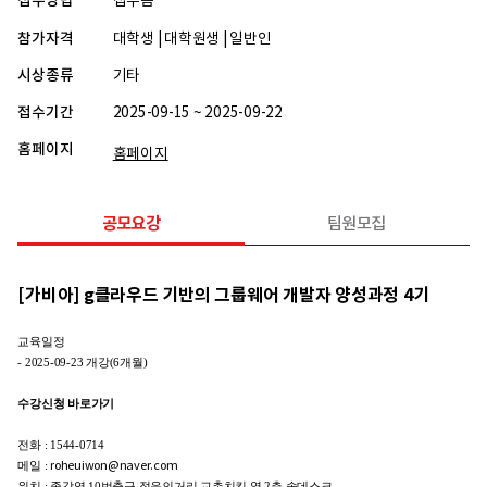
접수방법
접수폼
참가자격
대학생 | 대학원생 | 일반인
시상종류
기타
접수기간
2025-09-15 ~ 2025-09-22
홈페이지
홈페이지
공모요강
팀원모집
[가비아] g클라우드 기반의 그룹웨어 개발자 양성과정 4기
교육일정
- 2025-09-23 개강(6개월)
수강신청 바로가기
전화 : 1544-0714
메일 :
roheuiwon@naver.com
위치 : 종각역 10번출구 젊음의거리 교촌치킨 옆 2층 솔데스크