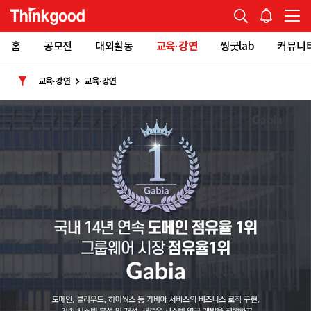
홈
공모전
대외활동
교육·강연
씽굿lab
커뮤니
교육·강연
교육·강연