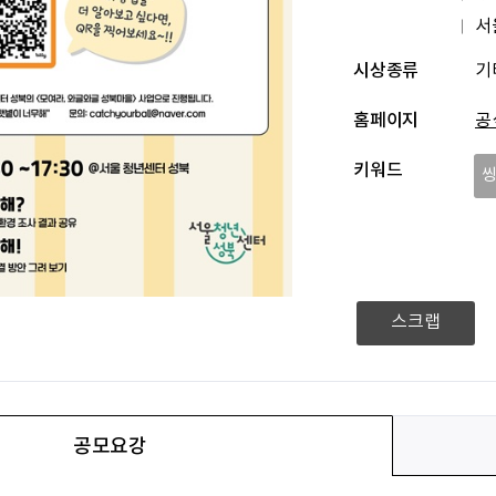
서
시상종류
기
홈페이지
공
키워드
스크랩
공모요강