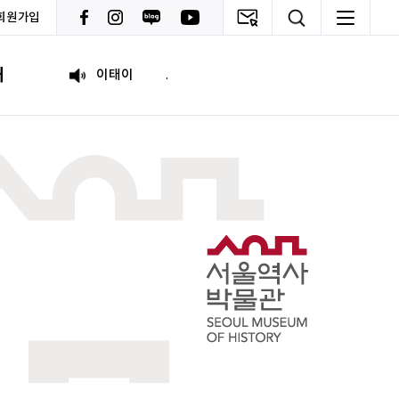
회원가입
원태영
화이팅
내
이태이
.
박혜진
좋은 정보 많이 주세요, 감사합니다!
김태린
열심히 해봅시다!!
이재헌
파이팅!
조현기
안녕하세요. 잘 부탁드립니다. 열심히 하겠습니다. 많은 관심 부탁드립니다.
전임준
공모전 많이 참여하게 해 주세요~
이윤호
힘내세요