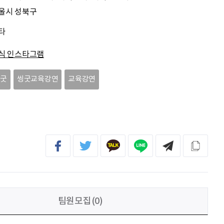
전임준
공모전 많이 참여하게 해 주세요~
울시 성북구
타
이윤호
힘내세요
식 인스타그램
문세웅
획기적인 변화를 이루기를.
씽굿
씽굿교육강연
교육강연
092
여러분들의 도전을 응원합니다
팀원모집(0)