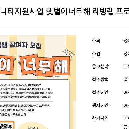
니티지원사업 햇볕이너무해 리빙랩 프
주최
성
주관
성
응모분야
교
접수방법
접
접수기간
20
행사기간
20
참가자격
어
동