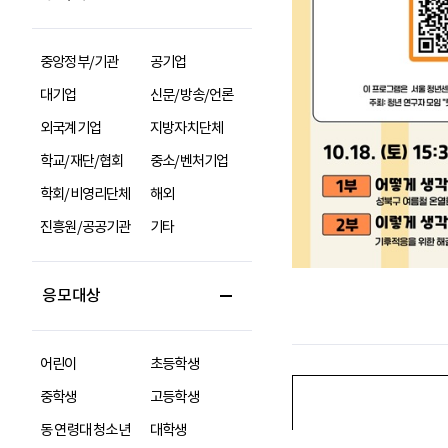
중앙정부/기관
공기업
대기업
신문/방송/언론
외국계기업
지방자치단체
학교/재단/협회
중소/벤처기업
학회/비영리단체
해외
진흥원/공공기관
기타
응모대상
어린이
초등학생
중학생
고등학생
동 연령대 청소년
대학생