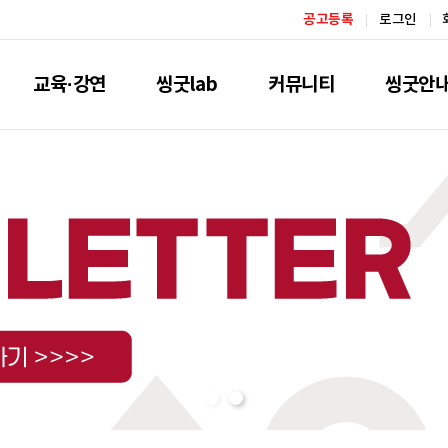
공고등록
로그인
교육·강연
씽굿lab
커뮤니티
씽굿안