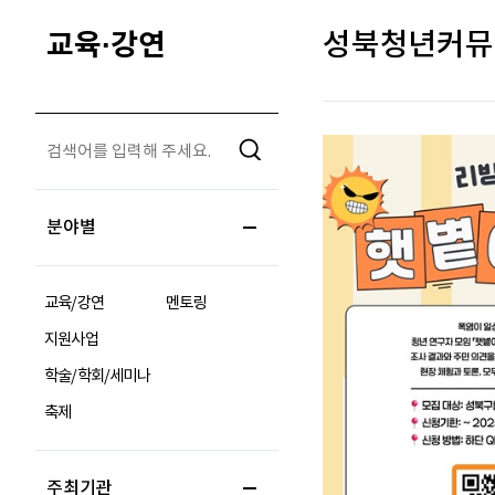
교육·강연
성북청년커뮤
분야별
교육/강연
멘토링
지원사업
학술/학회/세미나
축제
주최기관