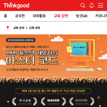
홈
공모전
대외활동
교육·강연
씽굿lab
커뮤니
교육·강연
교육·강연