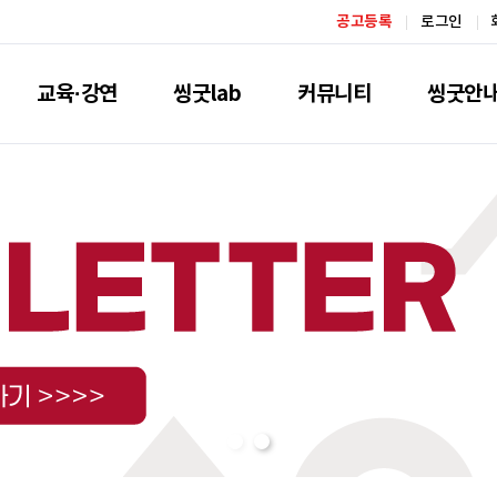
공고등록
로그인
교육·강연
씽굿lab
커뮤니티
씽굿안