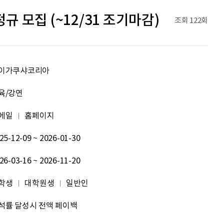
092
여러분들의 도전을 응원합니다
규 모집 (~12/31 조기마감)
조회
122회
원태영
화이팅
이태이
.
이가쿠샤코리아
육/강연
박혜진
좋은 정보 많이 주세요, 감사합니다!
메일
홈페이지
김태린
열심히 해봅시다!!
25-12-09 ~ 2026-01-30
이재헌
파이팅!
26-03-16 ~ 2026-11-20
조현기
안녕하세요. 잘 부탁드립니다. 열심히 하겠습니다. 많은 관심 부탁드립니다.
학생
대학원생
일반인
전임준
공모전 많이 참여하게 해 주세요~
석률 달성시 전액 페이백