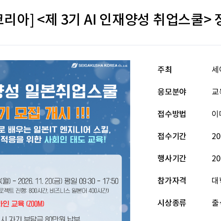
아] <제 3기 AI 인재양성 취업스쿨> 정
주최
세
응모분야
교
접수방법
이
접수기간
20
행사기간
20
참가자격
대
시상종류
출