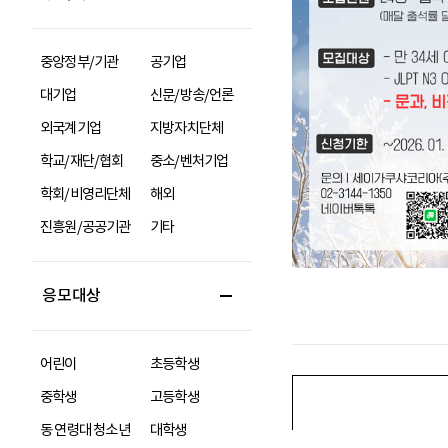
중앙정부/기관
공기업
대기업
신문/방송/언론
외국계기업
지방자치단체
학교/재단/협회
중소/벤처기업
학회/비영리단체
해외
진흥원/공공기관
기타
응모대상
어린이
초등학생
중학생
고등학생
동 연령대 청소년
대학생