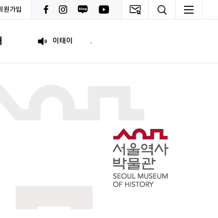
회원가입
이태이
.
내
박혜진
좋은 정보 많이 주세요, 감사합니다!
김태린
열심히 해봅시다!!
이재헌
파이팅!
조현기
안녕하세요. 잘 부탁드립니다. 열심히 하겠습니다. 많은 관심 부탁드립니다.
전임준
공모전 많이 참여하게 해 주세요~
이윤호
힘내세요
문세웅
획기적인 변화를 이루기를.