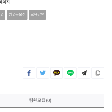
페이지
이윤호
힘내세요
씽굿
씽굿공모전
교육강연
문세웅
획기적인 변화를 이루기를.
092
여러분들의 도전을 응원합니다
팀원모집(0)