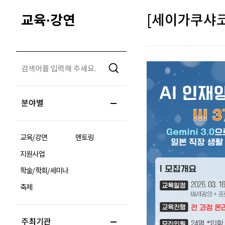
교육·강연
[세이가쿠샤코리
분야별
교육/강연
멘토링
지원사업
학술/학회/세미나
축제
주최기관