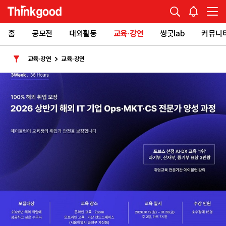
홈
공모전
대외활동
교육·강연
씽굿lab
커뮤니
교육·강연
교육·강연