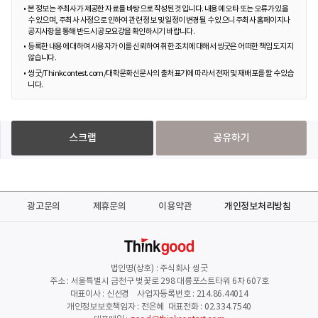
본 정보는 주최사가 제공한 자료를 바탕으로 작성된 것입니다. 내용에 오타 또는 오류가 있을
수 있으며, 주최사 사정으로 인하여 관련 정보 및 일정이 변경될 수 있으니 주최사 홈페이지나
공지사항을 통해 반드시 공모요강을 확인하시기 바랍니다.
등록한 내용에 대하여 사용자가 이를 신뢰하여 취한 조치에 대해서 씽굿은 어떠한 책임도 지지
않습니다.
씽굿/Thinkcontest.com/대학문화신문사의 출처표기에 따라서 전재 및 재배포를 할 수 있습
니다.
스크랩
공유하기
광고문의
제휴문의
이용약관
개인정보처리방침
법인명(상호) : 주식회사 씽굿
주소 : 서울특별시 금천구 벚꽃로 298 대륭포스트타워 6차 607호
대표이사 : 신선경 사업자등록번호 : 214.86.44014
개인정보보호책임자 : 전은혜 대표전화 : 02.334.7540