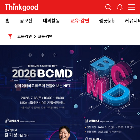
홈
공모전
대외활동
교육·강연
씽굿lab
커뮤니
교육·강연
교육·강연