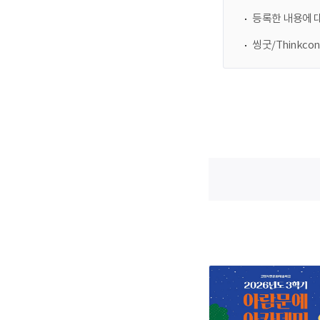
등록한 내용에 
씽굿/Thinkc