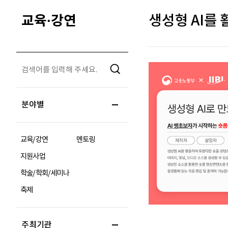
교육·강연
생성형 AI를
분야별
교육/강연
멘토링
지원사업
학술/학회/세미나
축제
주최기관