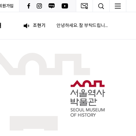
회원가입
이재헌
파이팅!
내
조현기
안녕하세요. 잘 부탁드립니다. 열심히 하겠습니다. 많은 관심 부탁드립니다.
전임준
공모전 많이 참여하게 해 주세요~
이윤호
힘내세요
문세웅
획기적인 변화를 이루기를.
092
여러분들의 도전을 응원합니다
이민주
내일의 당신이 오늘의 당신보다 낫길!
이채원
광고대상