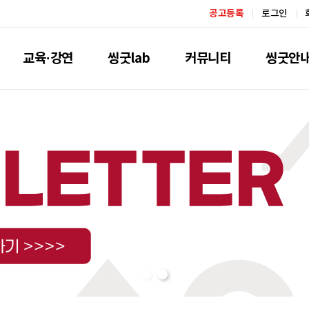
공고등록
로그인
교육·강연
씽굿lab
커뮤니티
씽굿안