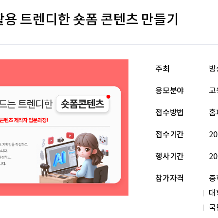
 활용 트렌디한 숏폼 콘텐츠 만들기
주최
방
응모분야
교
접수방법
홈
접수기간
20
행사기간
20
참가자격
중
대
국