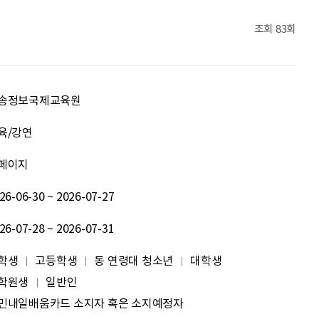
최온유
노력은 해봐야지
조회
83회
이지현
화이틍
이재헌
파이팅!
송정보국제교육원
조현기
안녕하세요. 잘 부탁드립니다. 열심히 하겠습니다. 많은 관심 부탁드립니다.
육/강연
페이지
전임준
공모전 많이 참여하게 해 주세요~
26-06-30 ~ 2026-07-27
이윤호
힘내세요
26-07-28 ~ 2026-07-31
문세웅
획기적인 변화를 이루기를.
학생
고등학생
동 연령대 청소년
대학생
학원생
일반인
092
여러분들의 도전을 응원합니다
민내일배움카드 소지자 혹은 소지예정자