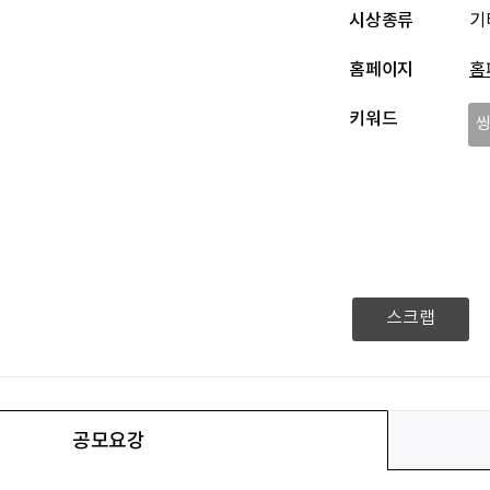
시상종류
기
홈페이지
홈
키워드
스크랩
공모요강