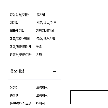
중앙정부/기관
공기업
대기업
신문/방송/언론
외국계기업
지방자치단체
학교/재단/협회
중소/벤처기업
학회/비영리단체
해외
진흥원/공공기관
기타
응모대상
어린이
초등학생
중학생
고등학생
동 연령대 청소년
대학생