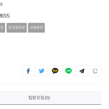
이민주
내일의 당신이 오늘의 당신보다 낫길!
타
페이지
이채원
광고대상
씽굿
씽굿공모전
교육강연
최온유
노력은 해봐야지
이지현
화이틍
팀원모집(0)