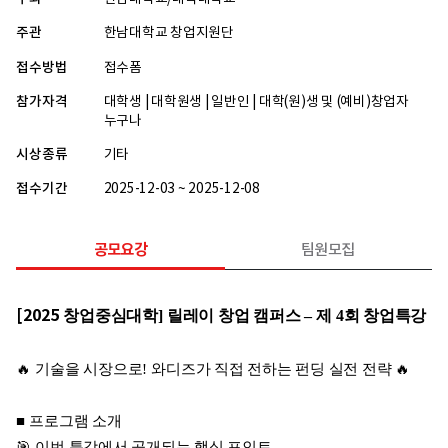
주관
한남대학교 창업지원단
접수방법
접수폼
참가자격
대학생 | 대학원생 | 일반인 | 대학(원)생 및 (예비)창업자
누구나
시상종류
기타
접수기간
2025-12-03 ~ 2025-12-08
공모요강
팀원모집
[2025
창업중심대학
]
릴레이 창업 캠퍼스
–
제
4
회 창업특강
🔥
기술을 시장으로
!
와디즈가 직접 전하는 펀딩 실전 전략
🔥
■
프로그램 소개
🎯
이번 특강에서 공개되는 핵심 포인트