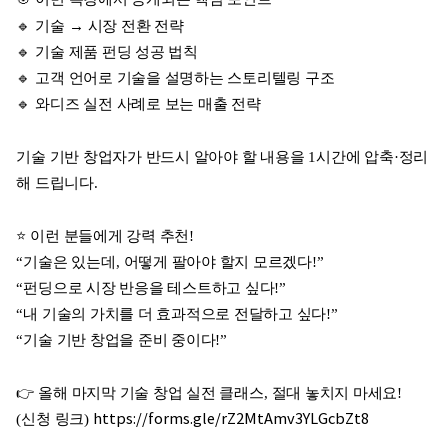
🔹
기술
→
시장 전환 전략
🔹
기술 제품 펀딩 성공 법칙
🔹
고객 언어로 기술을 설명하는 스토리텔링 구조
🔹
와디즈 실전 사례로 보는 매출 전략
기술 기반 창업자가 반드시 알아야 할 내용을
1
시간에 압축
·
정리
해 드립니다
.
⭐
이런 분들에게 강력 추천
!
“
기술은 있는데
,
어떻게 팔아야 할지 모르겠다
!”
“
펀딩으로 시장 반응을 테스트하고 싶다
!”
“
내 기술의 가치를 더 효과적으로 전달하고 싶다
!”
“
기술 기반 창업을 준비 중이다
!”
👉
올해 마지막 기술 창업 실전 클래스
,
절대 놓치지 마세요
!
(
신청 링크
)
https://forms.gle/rZ2MtAmv3YLGcbZt8