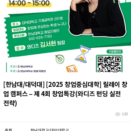
[한남대/대덕대] [2025 창업중심대학] 릴레이 창
업 캠퍼스 – 제 4회 창업특강(와디즈 펀딩 실전
전략)
123
주최
한남대학교/대덕대학교