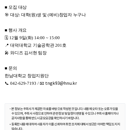
■
모집 대상
🎯
대상
:
대학
(
원
)
생 및
(
예비
)
창업자 누구나
■
행사 개요
🗓 12
월
9
일
(
화
) 14:00 ~ 15:00
📍
대덕대학교 기술공학관
201
호
🎤
와디즈 김서현 팀장
■
문의
한남대학교 창업지원단
📞 042-629-7193 / 📧
tngk93@hnu.kr
본 정보는 주최사가 제공한 자료를 바탕으로 작성된 것입니다. 내용에 오타 또는 오류가 있을
수 있으며, 주최사 사정으로 인하여 관련 정보 및 일정이 변경될 수 있으니 주최사 홈페이지나
공지사항을 통해 반드시 공모요강을 확인하시기 바랍니다.
등록한 내용에 대하여 사용자가 이를 신뢰하여 취한 조치에 대해서 씽굿은 어떠한 책임도 지지
않습니다.