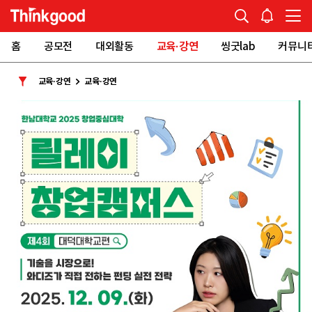
홈
공모전
대외활동
교육·강연
씽굿lab
커뮤니
교육·강연
교육·강연