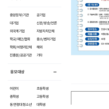
중앙정부/기관
공기업
대기업
신문/방송/언론
외국계기업
지방자치단체
학교/재단/협회
중소/벤처기업
학회/비영리단체
해외
진흥원/공공기관
기타
응모대상
어린이
초등학생
중학생
고등학생
동 연령대 청소년
대학생