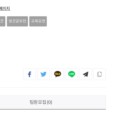
김태영
응원합니다. 모두들 다 같이 화이팅입니다.
페이지
박상현
아자아자
씽굿
씽굿공모전
교육강연
신재웅
열심히 하자
송다영
.
팀원모집(0)