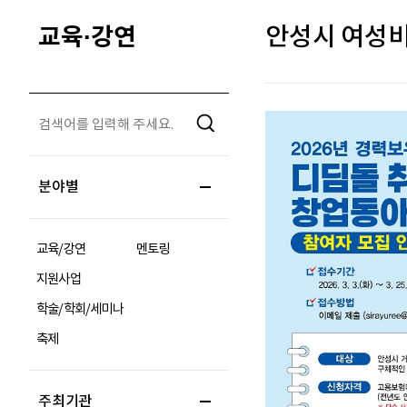
교육·강연
안성시 여성비
분야별
교육/강연
멘토링
지원사업
학술/학회/세미나
축제
주최기관