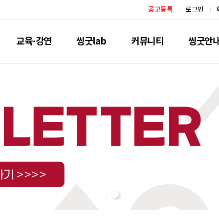
공고등록
로그인
교육·강연
씽굿lab
커뮤니티
씽굿안