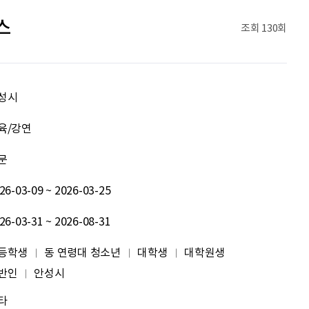
신재웅
열심히 하자
스
조회
130회
송다영
.
이채원
광고대상
성시
최온유
노력은 해봐야지
육/강연
문
이지현
화이틍
26-03-09 ~ 2026-03-25
이현경
예술은 삶이자 죽음의 역사다.
26-03-31 ~ 2026-08-31
홍성현
강원지역 스타트업을 지원하고 있습니다. 화이팅!
등학생
동 연령대 청소년
대학생
대학원생
반인
안성시
전미선
함께의 힘이 더 커지길 기원합니다 :&#41;
타