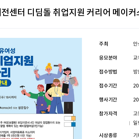
전센터 디딤돌 취업지원 커리어 메이커
주최
안
응모분야
교
접수방법
방
접수기간
20
행사기간
20
참가자격
고
일
시상종류
기