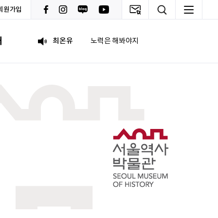
회원가입
이채원
광고대상
내
최온유
노력은 해봐야지
이지현
화이틍
이현경
예술은 삶이자 죽음의 역사다.
홍성현
강원지역 스타트업을 지원하고 있습니다. 화이팅!
전미선
함께의 힘이 더 커지길 기원합니다 :&#41;
김태영
응원합니다. 모두들 다 같이 화이팅입니다.
박상현
아자아자