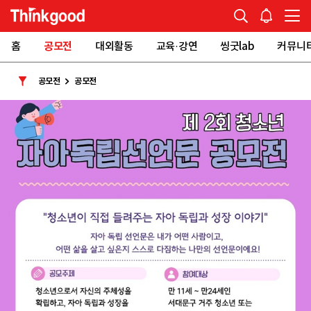
홈
공모전
대외활동
교육·강연
씽굿lab
커뮤니
공모전
공모전