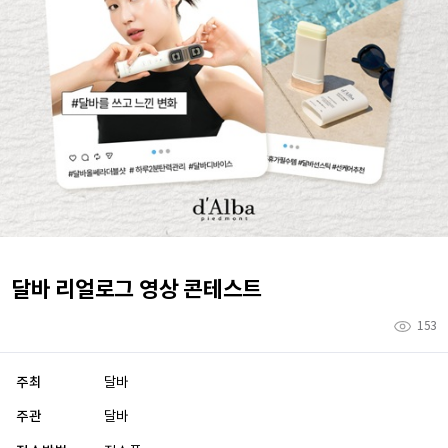
달바 리얼로그 영상 콘테스트
153
주최
달바
주관
달바