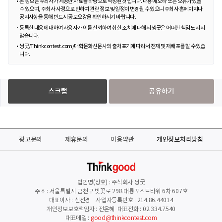
본 정보는 주최사가 제공한 자료를 바탕으로 작성된 것입니다. 내용에 오타 또는 오류가 있을
수 있으며, 주최사 사정으로 인하여 관련 정보 및 일정이 변경될 수 있으니 주최사 홈페이지나
공지사항을 통해 반드시 공모요강을 확인하시기 바랍니다.
등록한 내용에 대하여 사용자가 이를 신뢰하여 취한 조치에 대해서 씽굿은 어떠한 책임도 지지
않습니다.
씽굿/Thinkcontest.com/대학문화신문사의 출처표기에 따라서 전재 및 재배포를 할 수 있습
니다.
스크랩
공유하기
광고문의
제휴문의
이용약관
개인정보처리방침
법인명(상호) : 주식회사 씽굿
주소 : 서울특별시 금천구 벚꽃로 298 대륭포스트타워 6차 607호
대표이사 : 신선경 사업자등록번호 : 214.86.44014
개인정보보호책임자 : 전은혜 대표전화 : 02.334.7540
대표메일 :
good@thinkcontest.com