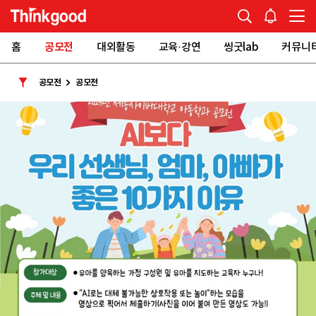
홈
공모전
대외활동
교육·강연
씽굿lab
커뮤니
공모전
공모전