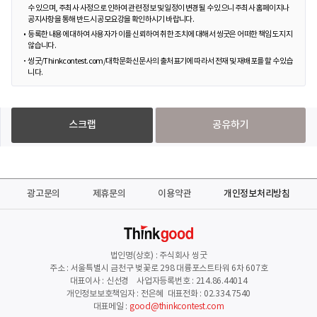
수 있으며, 주최사 사정으로 인하여 관련 정보 및 일정이 변경될 수 있으니 주최사 홈페이지나
공지사항을 통해 반드시 공모요강을 확인하시기 바랍니다.
등록한 내용에 대하여 사용자가 이를 신뢰하여 취한 조치에 대해서 씽굿은 어떠한 책임도 지지
않습니다.
씽굿/Thinkcontest.com/대학문화신문사의 출처표기에 따라서 전재 및 재배포를 할 수 있습
니다.
스크랩
공유하기
광고문의
제휴문의
이용약관
개인정보처리방침
법인명(상호) : 주식회사 씽굿
주소 : 서울특별시 금천구 벚꽃로 298 대륭포스트타워 6차 607호
대표이사 : 신선경 사업자등록번호 : 214.86.44014
개인정보보호책임자 : 전은혜 대표전화 : 02.334.7540
대표메일 :
good@thinkcontest.com