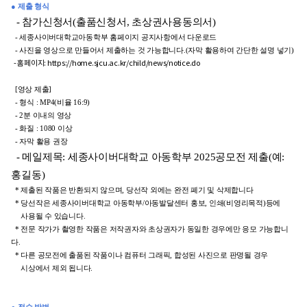
● 제출 형식
- 참가신청서(출품신청서, 초상권사용동의서)
-
세종사이버대학교아동학부 홈페이지 공지사항에서 다운로드
-
사진을 영상으로 만들어서 제출하는 것 가능합니다.(자막 활용하여 간단한 설명 넣기)
- 홈페이지:
https://home.sjcu.ac.kr/child/news/notice.do
[
영상 제출]
- 형식 : MP4(비율 16:9)
- 2분 이내의 영상
- 화질 : 1080 이상
- 자막 활용 권장
- 메일제목
: 세종사이버대학교 아동학부 2025공모전 제출(예:
홍길동)
*
제출된 작품은 반환되지 않으며, 당선작 외에는 완전 폐기 및 삭제합니다
*
당선작은 세종사이버대학교 아동학부/아동발달센터 홍보, 인쇄(비영리목적)등에
사용될 수 있습니다.
*
전문 작가가 촬영한 작품은 저작권자와 초상권자가 동일한 경우에만 응모 가능합니
다.
*
다른 공모전에 출품된 작품이나 컴퓨터 그래픽, 합성된 사진으로 판명될 경우
시상에서 제외 됩니다.