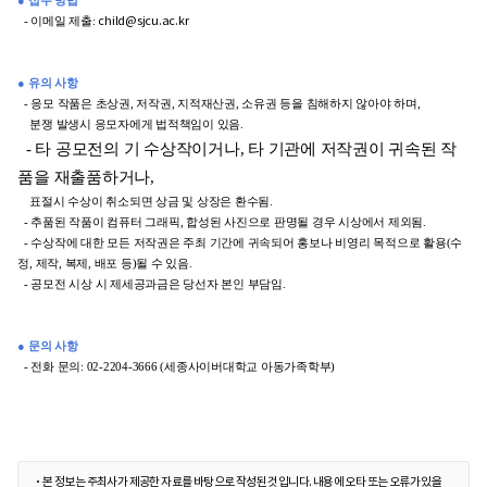
● 접수 방법
- 이메일 제출:
child@sjcu.ac.kr
● 유의 사항
- 응모 작품은 초상권, 저작권, 지적재산권, 소유권 등을 침해하지 않아야 하며,
분쟁 발생시 응모자에게 법적책임이 있음.
- 타 공모전의 기 수상작이거나, 타 기관에 저작권이 귀속된 작
품을 재출품하거나,
표절시 수상이 취소되면 상금 및 상장은 환수됨.
- 추품된 작품이 컴퓨터 그래픽, 합성된 사진으로 판명될 경우 시상에서 제외됨.
- 수상작에 대한 모든 저작권은 주최 기간에 귀속되어 홍보나 비영리 목적으로 활용(수
정, 제작, 복제, 배포 등)될 수 있음.
- 공모전 시상 시 제세공과금은 당선자 본인 부담임.
● 문의 사항
- 전화 문의: 02-2204-3666 (세종사이버대학교 아동가족학부)
본 정보는 주최사가 제공한 자료를 바탕으로 작성된 것입니다. 내용에 오타 또는 오류가 있을