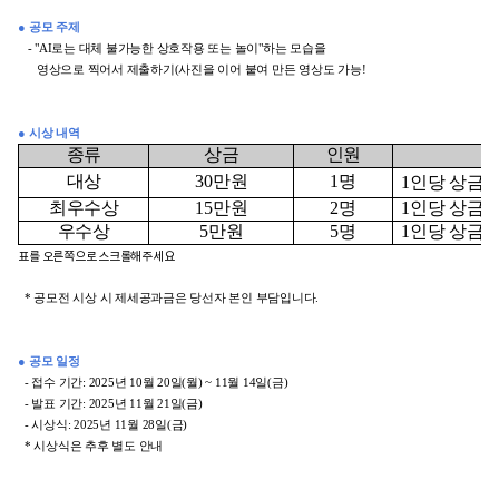
● 공모 주제
- "AI로는 대체 불가능한 상호작용 또는 놀이"하는 모습을
영상으로 찍어서 제출하기(사진을 이어 붙여 만든 영상도 가능!
● 시상 내역
종류
상금
인원
대상
30
만원
1
명
1인당 상금 
최우수상
15
만원
2
명
1
인당 상금
1
우수상
5
만원
5
명
1
인당 상금
5
표를 오른쪽으로 스크롤해주세요
*
공모전 시상 시 제세공과금은 당선자 본인 부담입니다.
● 공모 일정
- 접수 기간: 2025년 10월 20일(월) ~ 11월 14일(금)
- 발표 기간: 2025년 11월 21일(금)
- 시상식: 2025년 11월 28일(금)
* 시상식은 추후 별도 안내