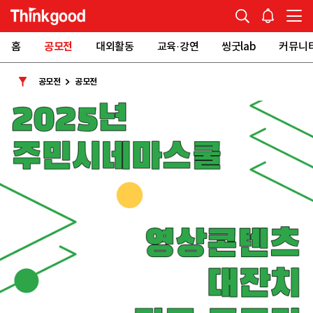
홈
공모전
대외활동
교육·강연
씽굿lab
커뮤니
공모전
공모전